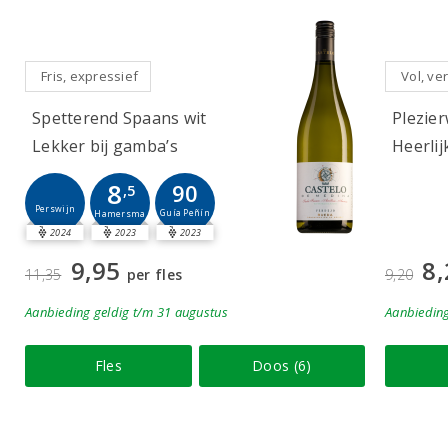
Fris, expressief
Vol, ver
Spetterend Spaans wit
Plezier
Lekker bij gamba’s
Heerlij
8
90
,5
Perswijn
Guía Peñín
Hamersma
2024
2023
2023
9,95
8,
11,35
per fles
9,20
Aanbieding
geldig
t/m 31 augustus
Aanbiedin
Fles
Doos (6)