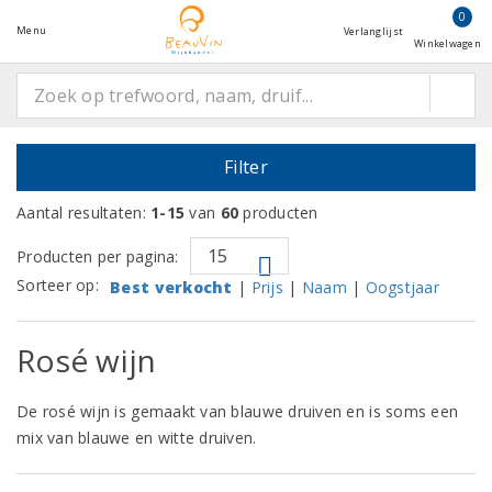
0
Menu
Verlanglijst
Winkelwagen
Filter
Aantal resultaten:
1-15
van
60
producten
Producten per pagina:
Sorteer op:
Best verkocht
|
Prijs
|
Naam
|
Oogstjaar
Rosé wijn
De rosé wijn is gemaakt van blauwe druiven en is soms een
mix van blauwe en witte druiven.