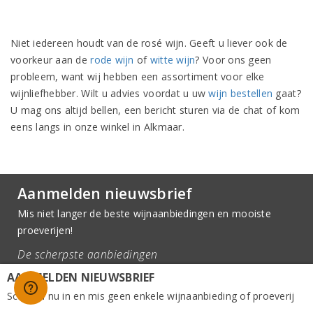
Niet iedereen houdt van de rosé wijn. Geeft u liever ook de
voorkeur aan de
rode wijn
of
witte wijn
? Voor ons geen
probleem, want wij hebben een assortiment voor elke
wijnliefhebber. Wilt u advies voordat u uw
wijn bestellen
gaat?
U mag ons altijd bellen, een bericht sturen via de chat of kom
eens langs in onze winkel in Alkmaar.
Aanmelden nieuwsbrief
Mis niet langer de beste wijnaanbiedingen en mooiste
proeverijen!
De scherpste aanbiedingen
Handige wijn en spijs tips
AANMELDEN NIEUWSBRIEF
Schrijf u nu in en mis geen enkele wijnaanbieding of proeverij