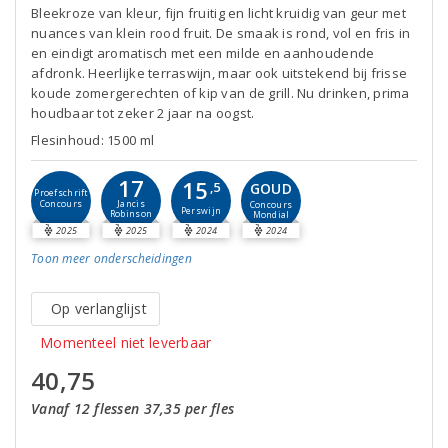
Bleekroze van kleur, fijn fruitig en licht kruidig van geur met
nuances van klein rood fruit. De smaak is rond, vol en fris in
en eindigt aromatisch met een milde en aanhoudende
afdronk. Heerlijke terraswijn, maar ook uitstekend bij frisse
koude zomergerechten of kip van de grill. Nu drinken, prima
houdbaar tot zeker 2 jaar na oogst.
Flesinhoud: 1500 ml
17
15
GOUD
,5
Proefschrift
Concours
Jancis
Concours
Perswijn
Robinson
Mondial
2025
2025
2024
2024
Toon meer
onderscheidingen
Op verlanglijst
Momenteel niet leverbaar
40,75
Vanaf 12 flessen 37,35 per fles