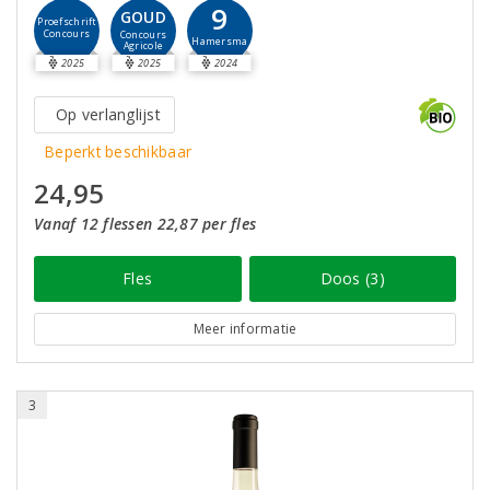
9
GOUD
Proefschrift
Concours
Concours
Hamersma
Agricole
2025
2025
2024
Op verlanglijst
Beperkt beschikbaar
24,95
Vanaf 12 flessen 22,87 per fles
Fles
Doos (3)
Meer informatie
3