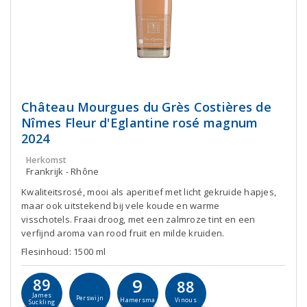
Château Mourgues du Grès Costières de
Nîmes Fleur d'Eglantine rosé magnum
2024
Herkomst
Frankrijk - Rhône
Kwaliteitsrosé, mooi als aperitief met licht gekruide hapjes,
maar ook uitstekend bij vele koude en warme
visschotels. Fraai droog, met een zalmroze tint en een
verfijnd aroma van rood fruit en milde kruiden.
Flesinhoud: 1500 ml
9
89
88
James
Perswijn
Hamersma
Vinous
Suckling