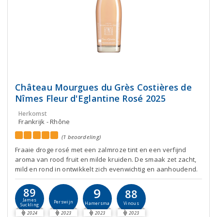
Château Mourgues du Grès Costières de
Nîmes Fleur d'Eglantine Rosé 2025
Herkomst
Frankrijk - Rhône
(1 beoordeling)
Fraaie droge rosé met een zalmroze tint en een verfijnd
aroma van rood fruit en milde kruiden. De smaak zet zacht,
mild en rond in ontwikkelt zich evenwichtig en aanhoudend.
9
89
88
James
Perswijn
Hamersma
Vinous
Suckling
2024
2023
2023
2023