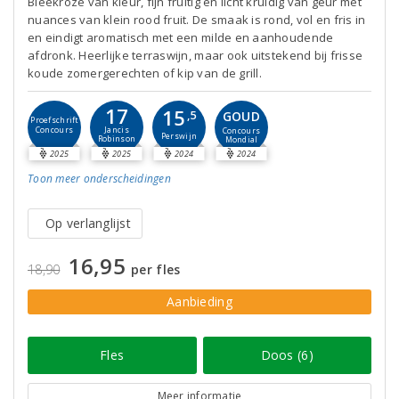
Bleekroze van kleur, fijn fruitig en licht kruidig van geur met
nuances van klein rood fruit. De smaak is rond, vol en fris in
en eindigt aromatisch met een milde en aanhoudende
afdronk. Heerlijke terraswijn, maar ook uitstekend bij frisse
koude zomergerechten of kip van de grill.
17
15
GOUD
,5
Proefschrift
Concours
Jancis
Concours
Perswijn
Robinson
Mondial
2025
2025
2024
2024
Toon meer
onderscheidingen
Op verlanglijst
16,95
18,90
per fles
Aanbieding
Fles
Doos (6)
Meer informatie