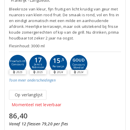
Frankrijk - Languedoc
Bleekroze van kleur, fijn fruitig en licht kruidig van geur met
nuances van klein rood fruit. De smaak is rond, vol en fris in
en eindigt aromatisch met een milde en aanhoudende
afdronk. Heerlijke terraswijn, maar ook uitstekend bij frisse
koude zomergerechten of kip van de grill. Nu drinken, prima
houdbaar tot zeker 2 jaar na oogst.
Flesinhoud: 3000 ml
17
15
GOUD
,5
Proefschrift
Concours
Jancis
Concours
Perswijn
Robinson
Mondial
2025
2025
2024
2024
Toon meer
onderscheidingen
Op verlanglijst
Momenteel niet leverbaar
86,40
Vanaf 12 flessen 79,20 per fles