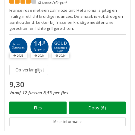
(2 beoordelingen)
Franse rosé met een zalmroze tint. Het aroma is pittig en
fruitig, met licht kruidige nuances. De smaak is vol, droog en
aanhoudend. Lekker bij frisse en kruidige mediterrane
gerechten en lichte grillgerechten.
14
GOUD
,5
Perswijn
Concours
Concours
Perswijn
Lyon
2025
2024
2024
Op verlanglijst
9,30
Vanaf 12 flessen 8,53 per fles
Fles
Doos (6)
Meer informatie