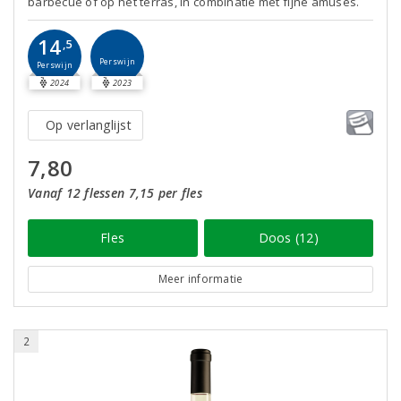
barbecue of op het terras, in combinatie met fijne amuses.
14
,5
Perswijn
Perswijn
2024
2023
Op verlanglijst
7,80
Vanaf 12 flessen 7,15 per fles
Fles
Doos (12)
Meer informatie
2