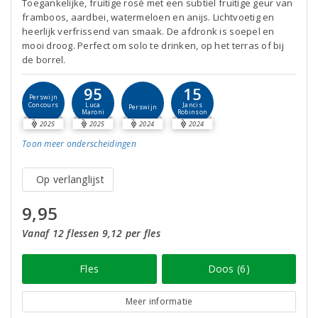
Toegankelijke, fruitige rosé met een subtiel fruitige geur van
framboos, aardbei, watermeloen en anijs. Lichtvoetig en
heerlijk verfrissend van smaak. De afdronk is soepel en
mooi droog. Perfect om solo te drinken, op het terras of bij
de borrel.
95
15
Perswijn
Concours
Luca
Jancis
Perswijn
Maroni
Robinson
2025
2025
2024
2024
Toon meer
onderscheidingen
Op verlanglijst
9,95
Vanaf 12 flessen 9,12 per fles
Fles
Doos (6)
Meer informatie