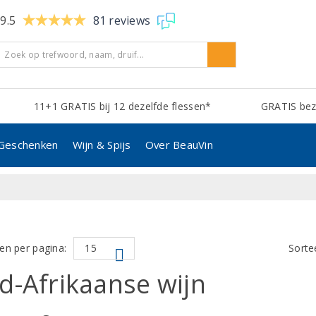
9.5
81 reviews
11+1 GRATIS bij 12 dezelfde flessen*
GRATIS bezo
Geschenken
Wijn & Spijs
Over BeauVin
en per pagina:
Sorte
d-Afrikaanse wijn