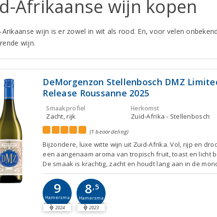
d-Afrikaanse wijn kopen
Arikaanse wijn is er zowel in wit als rood. En, voor velen onbekend
ende wijn.
DeMorgenzon Stellenbosch DMZ Limite
Release Roussanne 2025
Smaakprofiel
Herkomst
Zacht, rijk
Zuid-Afrika - Stellenbosch
(1 beoordeling)
Bijzondere, luxe witte wijn uit Zuid-Afrika. Vol, rijp en dro
een aangenaam aroma van tropisch fruit, toast en licht b
De smaak is krachtig, zacht en houdt lang aan in de mon
9
8
,5
Hamersma
Hamersma
2024
2023