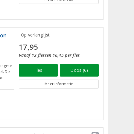
ion
Op verlanglijst
17,95
Vanaf 12 flessen 16,45 per fles
ke geur
Fles
Doos (6)
el. De
pe
Meer informatie