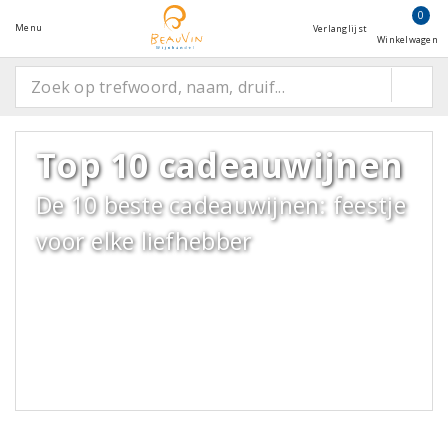
0
Menu
Verlanglijst
Winkelwagen
Top 10 cadeauwijnen
De 10 beste cadeauwijnen: feestje
voor elke liefhebber