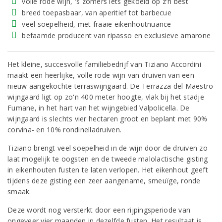
volle rode wijn, 's zomers iets gekoeld op z'n best
breed toepasbaar, van aperitief tot barbecue
veel soepelheid, met fraaie eikenhoutnuance
befaamde producent van ripasso en exclusieve amarone
Het kleine, succesvolle familiebedrijf van Tiziano Accordini
maakt een heerlijke, volle rode wijn van druiven van een
nieuw aangekochte terraswijngaard. De Terrazza del Maestro
wijngaard ligt op zo'n 400 meter hoogte, vlak bij het stadje
Fumane, in het hart van het wijngebied Valpolicella. De
wijngaard is slechts vier hectaren groot en beplant met 90%
corvina- en 10% rondinelladruiven.
Tiziano brengt veel soepelheid in de wijn door de druiven zo
laat mogelijk te oogsten en de tweede malolactische gisting
in eikenhouten fusten te laten verlopen. Het eikenhout geeft
tijdens deze gisting een zeer aangename, smeuïge, ronde
smaak.
Deze wordt nog versterkt door een rijpingsperiode van
ongeveer vier maanden in dezelfde fusten. Het resultaat is