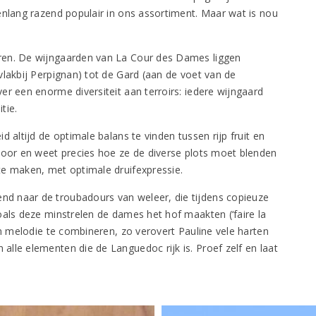
enlang razend populair in ons assortiment. Maar wat is nou
ren. De wijngaarden van La Cour des Dames liggen
vlakbij Perpignan) tot de Gard (aan de voet van de
er een enorme diversiteit aan terroirs: iedere wijngaard
tie.
 altijd de optimale balans te vinden tussen rijp fruit en
door en weet precies hoe ze de diverse plots moet blenden
te maken, met optimale druifexpressie.
d naar de troubadours van weleer, die tijdens copieuze
oals deze minstrelen de dames het hof maakten (‘faire la
en melodie te combineren, zo verovert Pauline vele harten
lle elementen die de Languedoc rijk is. Proef zelf en laat