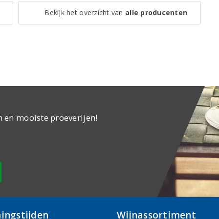
Bekijk het overzicht van
alle producenten
n en mooiste proeverijen!
ingstijden
Wijnassortiment