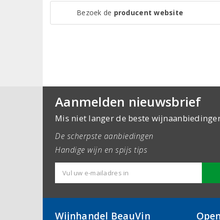
Bezoek de
producent website
Aanmelden nieuwsbrief
Mis niet langer de beste wijnaanbiedinge
De scherpste aanbiedingen
Handige wijn en spijs tips
Wijnhandel BeauVin
Open