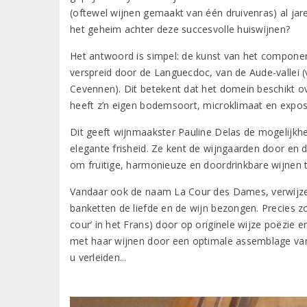
(oftewel wijnen gemaakt van één druivenras) al jar
het geheim achter deze succesvolle huiswijnen?
Het antwoord is simpel: de kunst van het compone
verspreid door de Languecdoc, van de Aude-vallei (
Cevennen). Dit betekent dat het domein beschikt ov
heeft z’n eigen bodemsoort, microklimaat en exposi
Dit geeft wijnmaakster Pauline Delas de mogelijkheid
elegante frisheid. Ze kent de wijngaarden door en 
om fruitige, harmonieuze en doordrinkbare wijnen 
Vandaar ook de naam La Cour des Dames, verwijzen
banketten de liefde en de wijn bezongen. Precies z
cour’ in het Frans) door op originele wijze poëzie 
met haar wijnen door een optimale assemblage van a
u verleiden...