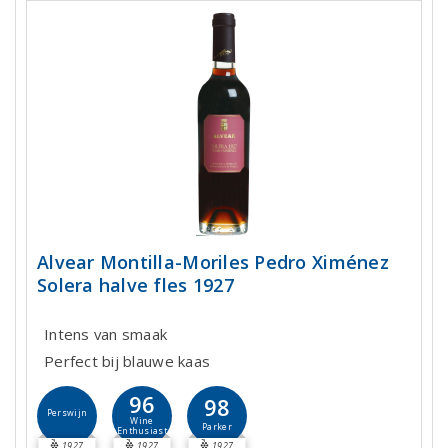
Alvear Montilla-Moriles Pedro Ximénez
Solera halve fles 1927
Intens van smaak
Perfect bij blauwe kaas
96
98
Perswijn
Wine
Parker
Enthusiast
1927
1927
1927