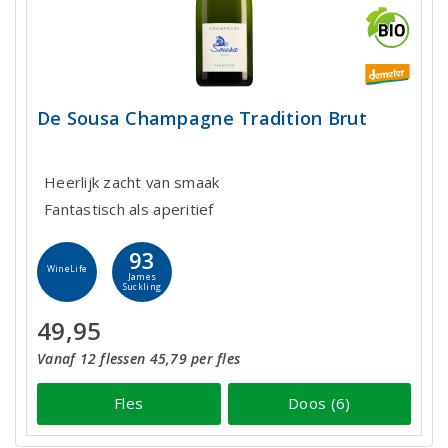
De Sousa Champagne Tradition Brut
Heerlijk zacht van smaak
Fantastisch als aperitief
93
WineLife
James
Suckling
49,95
Vanaf 12 flessen 45,79 per fles
Fles
Doos (6)