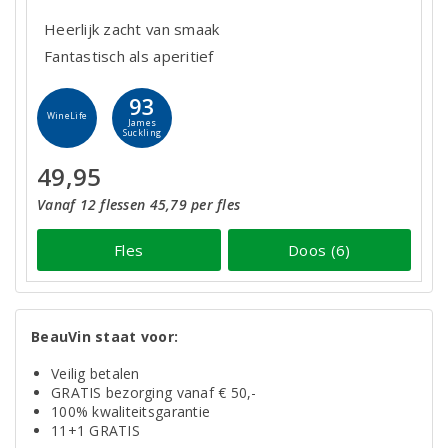
Heerlijk zacht van smaak
Fantastisch als aperitief
93
WineLife
James
Suckling
49,95
Vanaf 12 flessen 45,79 per fles
Fles
Doos (6)
BeauVin staat voor:
Veilig betalen
GRATIS bezorging vanaf € 50,-
100% kwaliteitsgarantie
11+1 GRATIS