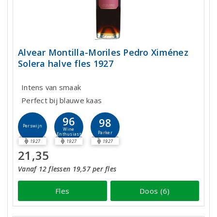
Alvear Montilla-Moriles Pedro Ximénez
Solera halve fles 1927
Intens van smaak
Perfect bij blauwe kaas
96
98
Perswijn
Wine
Parker
Enthusiast
1927
1927
1927
21,35
Vanaf 12 flessen 19,57 per fles
Fles
Doos (6)