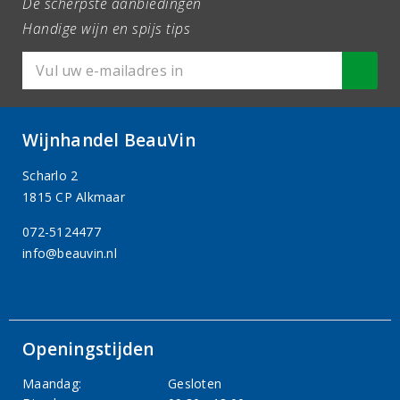
De scherpste aanbiedingen
Handige wijn en spijs tips
Wijnhandel BeauVin
Scharlo 2
1815 CP Alkmaar
072-5124477
info@beauvin.nl
Openingstijden
Maandag:
Gesloten