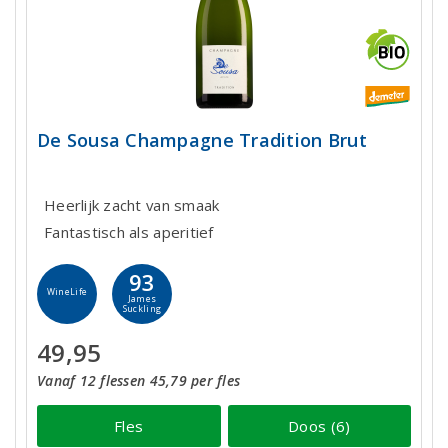
De Sousa Champagne Tradition Brut
Heerlijk zacht van smaak
Fantastisch als aperitief
93
WineLife
James
Suckling
49,95
Vanaf 12 flessen 45,79 per fles
Fles
Doos (6)