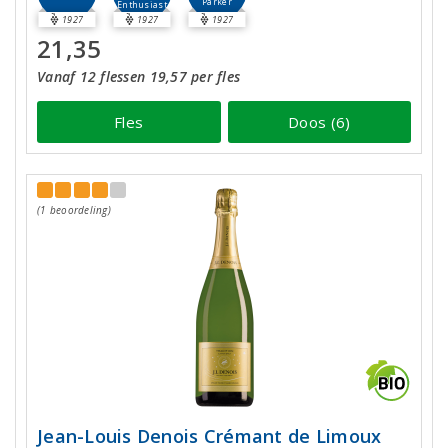
Parker
Enthusiast
1927
1927
1927
21,35
Vanaf 12 flessen 19,57 per fles
Fles
Doos (6)
(1 beoordeling)
Jean-Louis Denois Crémant de Limoux