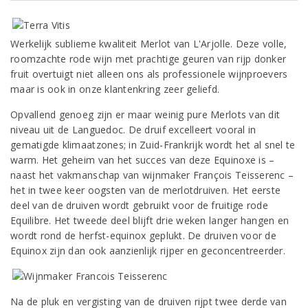
Werkelijk sublieme kwaliteit Merlot van L'Arjolle. Deze volle,
roomzachte rode wijn met prachtige geuren van rijp donker
fruit overtuigt niet alleen ons als professionele wijnproevers
maar is ook in onze klantenkring zeer geliefd.
Opvallend genoeg zijn er maar weinig pure Merlots van dit
niveau uit de Languedoc. De druif excelleert vooral in
gematigde klimaatzones; in Zuid-Frankrijk wordt het al snel te
warm. Het geheim van het succes van deze Equinoxe is –
naast het vakmanschap van wijnmaker François Teisserenc –
het in twee keer oogsten van de merlotdruiven. Het eerste
deel van de druiven wordt gebruikt voor de fruitige rode
Equilibre. Het tweede deel blijft drie weken langer hangen en
wordt rond de herfst-equinox geplukt. De druiven voor de
Equinox zijn dan ook aanzienlijk rijper en geconcentreerder.
Na de pluk en vergisting van de druiven rijpt twee derde van