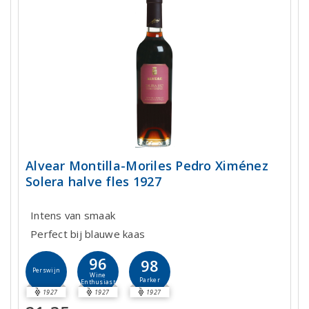
Alvear Montilla-Moriles Pedro Ximénez
Solera halve fles 1927
Intens van smaak
Perfect bij blauwe kaas
96
98
Perswijn
Wine
Parker
Enthusiast
1927
1927
1927