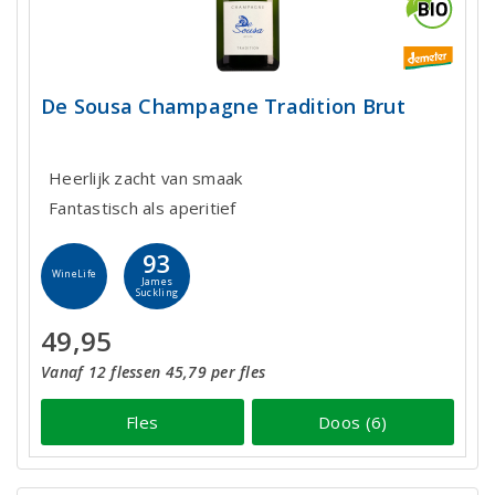
De Sousa Champagne Tradition Brut
Heerlijk zacht van smaak
Fantastisch als aperitief
93
WineLife
James
Suckling
49,95
Vanaf 12 flessen 45,79 per fles
Fles
Doos (6)