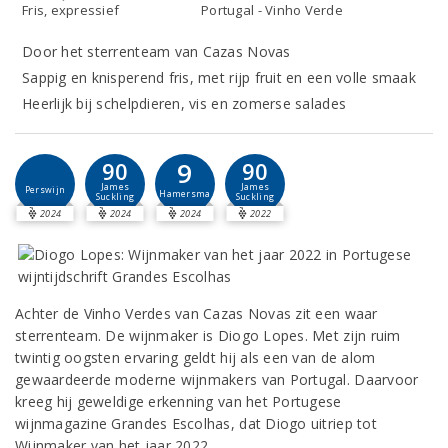
Fris, expressief
Portugal - Vinho Verde
Door het sterrenteam van Cazas Novas
Sappig en knisperend fris, met rijp fruit en een volle smaak
Heerlijk bij schelpdieren, vis en zomerse salades
9
90
90
James
James
Perswijn
Hamersma
Suckling
Suckling
2024
2024
2024
2022
Achter de Vinho Verdes van Cazas Novas zit een waar
sterrenteam. De wijnmaker is Diogo Lopes. Met zijn ruim
twintig oogsten ervaring geldt hij als een van de alom
gewaardeerde moderne wijnmakers van Portugal. Daarvoor
kreeg hij geweldige erkenning van het Portugese
wijnmagazine Grandes Escolhas, dat Diogo uitriep tot
Wijnmaker van het jaar 2022.