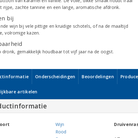
uttoon van karamel en vanille. De volle, dikke smaak houdt fraai
t rijpe, zachte tannine en een lange, aromatische afdronk.
n bij
nde wijn bij vele pittige en kruidige schotels, of na de maaltijd
pe, volromige kazen.
aarheid
p dronk, gemakkelijk houdbaar tot vijf jaar na de oogst.
ctinformatie
Onderscheidingen
Beoordelingen
Produce
ijkbare artikelen
ductinformatie
oort
Wijn
Druivenra
Rood