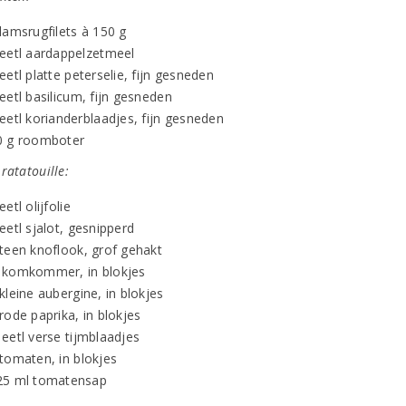
lamsrugfilets à 150 g
 eetl aardappelzetmeel
eetl platte peterselie, fijn gesneden
eetl basilicum, fijn gesneden
eetl korianderblaadjes, fijn gesneden
0 g roomboter
ratatouille:
eetl olijfolie
eetl sjalot, gesnipperd
 teen knoflook, grof gehakt
 komkommer, in blokjes
kleine aubergine, in blokjes
rode paprika, in blokjes
eetl verse tijmblaadjes
 tomaten, in blokjes
25 ml tomatensap