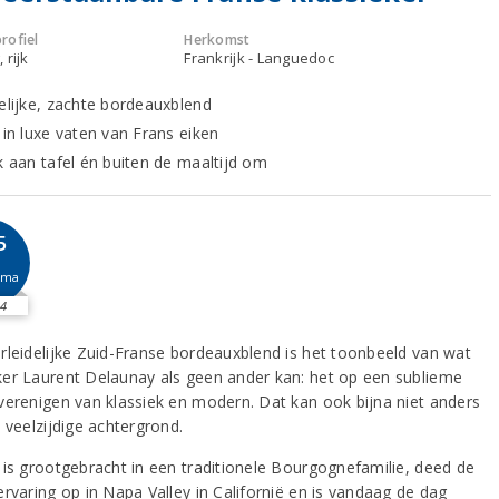
rofiel
Herkomst
 rijk
Frankrijk - Languedoc
delijke, zachte bordeauxblend
 in luxe vaten van Frans eiken
jk aan tafel én buiten de maaltijd om
5
sma
4
rleidelijke Zuid-Franse bordeauxblend is het toonbeeld van wat
er Laurent Delaunay als geen ander kan: het op een sublieme
verenigen van klassiek en modern. Dat kan ook bijna niet anders
 veelzijdige achtergrond.
 is grootgebracht in een traditionele Bourgognefamilie, deed de
ervaring op in Napa Valley in Californië en is vandaag de dag