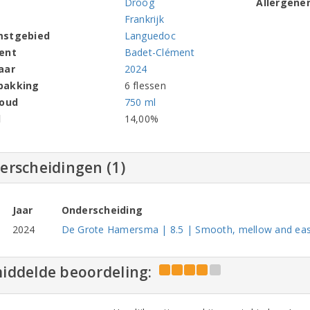
Droog
Allergene
Frankrijk
mstgebied
Languedoc
ent
Badet-Clément
aar
2024
pakking
6 flessen
houd
750 ml
l
14,00%
erscheidingen (1)
Jaar
Onderscheiding
2024
De Grote Hamersma | 8.5 | Smooth, mellow and eas
iddelde beoordeling: