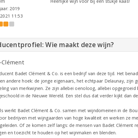
em
Heerlijke wijn voor bij een stukje kaas!
aar: 2019
-2021 11:53
ucentprofiel: Wie maakt deze wijn?
-Clément
ducent Badet Clément & Co. is een bedrijf van deze tijd. Het bena
een andere hoek: de jonge eigenaars, het echtpaar Delaunay, zijn g
eling van merkwijnen. Ze zijn allebei oenoloog, allebei opgegroeid 
 geschoold in de Nieuwe Wereld. Een stel dus dat verder kijkt dan d
ls werkt Badet Clément & Co. samen met wijndomeinen in de Bour
voor bedrijven met wijngaarden van hoge kwaliteit en werken ze m
geleiden. Of ze komen zelf langs: de mensen van Badet Clément rei
gen en toezicht te houden op het wijnmaken en blenden.