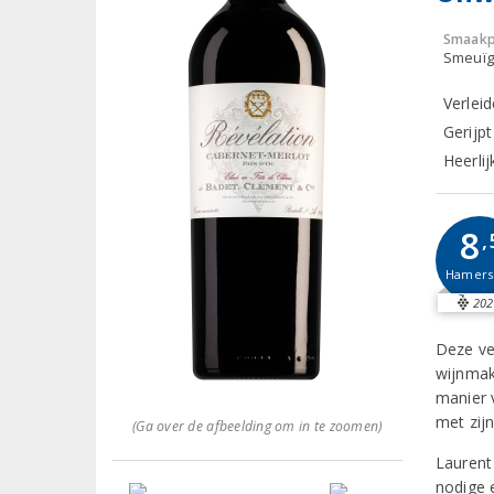
Smaakp
Smeuïg,
Verlei
Gerijpt
Heerli
8
,
Hamer
202
Deze ve
wijnmak
manier 
met zijn
(Ga over de afbeelding om in te zoomen)
Laurent
nodige 