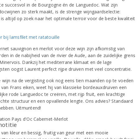
te succesvol in de Bourgogne én de Languedoc. Wat zijn
ocwijnen zo sterk maakt, is de strenge wijngaardselectie:
is altijd op zoek naar het optimale terroir voor de beste kwaliteit
rnet sauvignon en merlot voor deze wijn zijn afkomstig van
den in de nabijheid van de rivier de Aude, aan de zuidelijke grens
Minervois. Dankzij het mediterrane klimaat en de lage
sten oogst Laurent perfect rijpe druiven met veel concentratie.
 wijn na de vergisting ook nog eens tien maanden op te voeden
n van Frans eiken, weet hij van klassieke bordeauxdruiven een
lijke rode Languedoc te creëren, met rijp fruit, een krachtige
chte structuur en een opvallende lengte. Ons advies? Standaard
 hebben. Uitmuntend!
notitie
 van kleur en bessig, fruitig van geur met een mooie