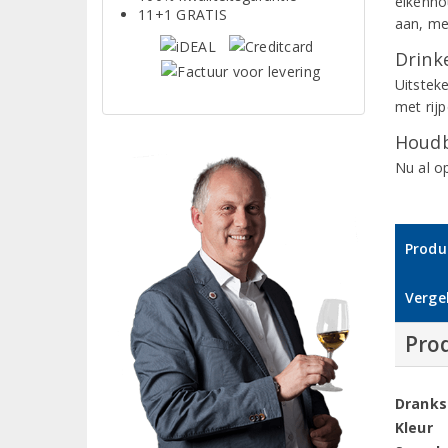
eikenho
11+1 GRATIS
aan, me
Drinke
Uitsteke
met rij
Houdb
Nu al o
Produ
Vergel
Pro
Dranks
Kleur