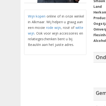
Smaak
Land
Herko
Wijn kopen
online of in onze winkel
Produc
in Alkmaar. Wij helpen u graag aan
Oogstj
een mooie
rode wijn
, rosé of
witte
Omver
wijn
. Ook voor wijn accessoires en
Flesin
relatiegeschenken bent u bij
Alcoho
BeauVin aan het juiste adres.
Ond
Gem