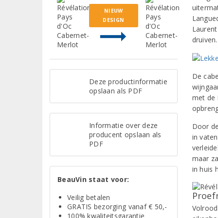
uiterma
NIEUW
Langued
DESIGN
Laurent 
druiven.
De cabe
Deze productinformatie
wijngaar
opslaan als PDF
met de 
opbreng
Informatie over deze
Door de
producent opslaan als
in vate
PDF
verleide
maar za
in huis
BeauVin staat voor:
Proef
Veilig betalen
GRATIS bezorging vanaf € 50,-
Volrood
100% kwaliteitsgarantie