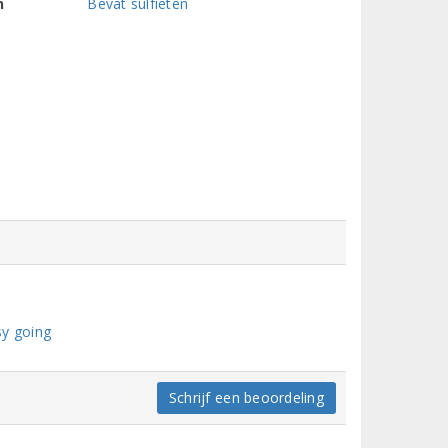
n
Bevat sulfieten
y going
Schrijf een beoordeling