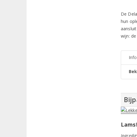
De Dela
hun opl
aanslui
wijn: de
Inf
Bek
Bij
Lamsf
Ingredië