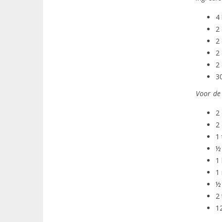
4 
2
2 
2 
2 
3
Voor de 
2 
2 
1
½
1 
1 
½ 
2
1