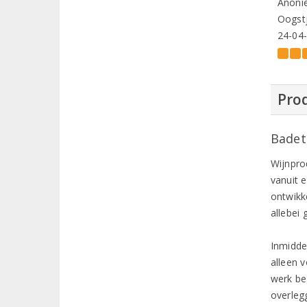
Anoni
Oogstj
24-04
Prod
Badet
Wijnpro
vanuit 
ontwikk
allebei
Inmidde
alleen 
werk be
overleg