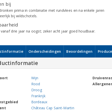
n bij
dronken prima in combinatie met rundvlees en na enkele jaren
heerlijk bij wildschotels.
aarheid
 vanaf drie jaar na oogst; zeker acht jaar goed houdbaar.
ctinformatie
Onderscheidingen
Beoordelingen
Produce
ductinformatie
oort
Wijn
Druivenra
Rood
Allergene
Droog
Frankrijk
mstgebied
Bordeaux
ent
Château Cap Saint-Martin