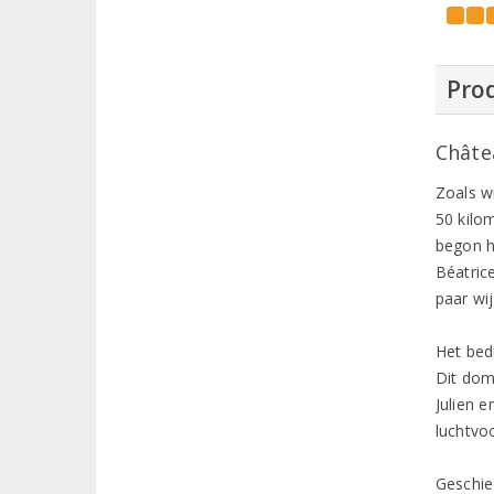
Prod
Châte
Zoals w
50 kilo
begon h
Béatric
paar wi
Het bed
Dit dom
Julien 
luchtvo
Geschie