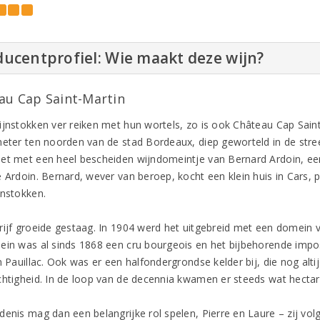
ucentprofiel: Wie maakt deze wijn?
au Cap Saint-Martin
ijnstokken ver reiken met hun wortels, zo is ook Château Cap Saint
meter ten noorden van de stad Bordeaux, diep geworteld in de str
et met een heel bescheiden wijndomeintje van Bernard Ardoin, een
e Ardoin. Bernard, wever van beroep, kocht een klein huis in Cars,
jnstokken.
rijf groeide gestaag. In 1904 werd het uitgebreid met een domein v
ein was al sinds 1868 een cru bourgeois en het bijbehorende impos
en Pauillac. Ook was er een halfondergrondse kelder bij, die nog al
chtigheid. In de loop van de decennia kwamen er steeds wat hectaren
denis mag dan een belangrijke rol spelen, Pierre en Laure – zij v