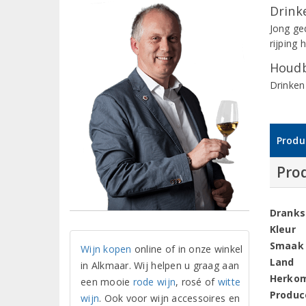
Drinke
Jong ge
rijping 
Houdb
Drinken
Produ
Pro
Dranks
Kleur
Smaak
Wijn kopen
online of in onze winkel
Land
in Alkmaar. Wij helpen u graag aan
Herko
een mooie
rode wijn
, rosé of
witte
Produc
wijn
. Ook voor wijn accessoires en