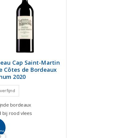
eau Cap Saint-Martin
e Côtes de Bordeaux
num 2020
 verfijnd
ijnde bordeaux
 bij rood vlees
sma
0