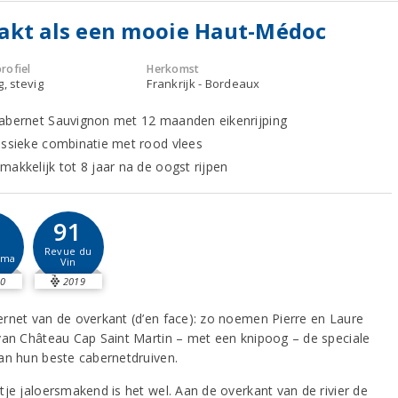
akt als een mooie Haut-Médoc
rofiel
Herkomst
g, stevig
Frankrijk - Bordeaux
abernet Sauvignon met 12 maanden eikenrijping
assieke combinatie met rood vlees
makkelijk tot 8 jaar na de oogst rijpen
91
-
Revue du
sma
Vin
0
2019
rnet van de overkant (d’en face): zo noemen Pierre en Laure
van Château Cap Saint Martin – met een knipoog – de speciale
an hun beste cabernetdruiven.
tje jaloersmakend is het wel. Aan de overkant van de rivier de