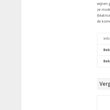
wijnen 
ze mode
Béatric
de kom
Inf
Bek
Bek
Verg