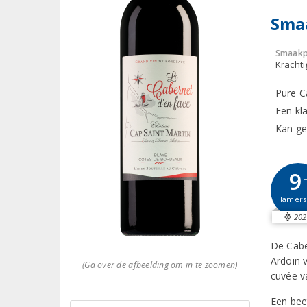
Sma
Smaakp
Krachti
Pure C
Een kl
Kan ge
9
Hamer
202
De Cabe
Ardoin 
(Ga over de afbeelding om in te zoomen)
cuvée v
Een bee