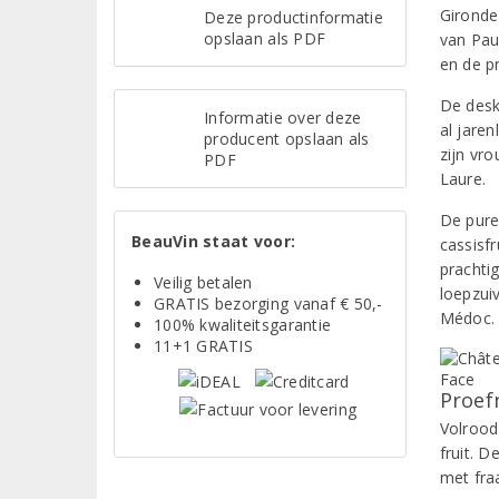
Gironde 
Deze productinformatie
opslaan als PDF
van Paui
en de p
De desk
Informatie over deze
al jare
producent opslaan als
zijn vr
PDF
Laure.
De pure
BeauVin staat voor:
cassisfr
prachti
Veilig betalen
loepzui
GRATIS bezorging vanaf € 50,-
Médoc.
100% kwaliteitsgarantie
11+1 GRATIS
Proef
Volrood
fruit. 
met fra