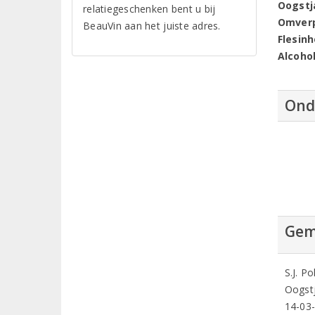
Oogstj
relatiegeschenken bent u bij
Omver
BeauVin aan het juiste adres.
Flesin
Alcoho
Ond
Gem
S.J. P
Oogstj
14-03