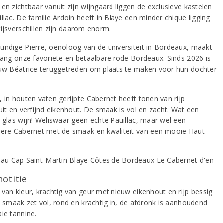
en zichtbaar vanuit zijn wijngaard liggen de exclusieve kastelen
llac. De familie Ardoin heeft in Blaye een minder chique ligging
rijsverschillen zijn daarom enorm.
undige Pierre, oenoloog van de universiteit in Bordeaux, maakt
nlang onze favoriete en betaalbare rode Bordeaux. Sinds 2026 is
ouw Béatrice teruggetreden om plaats te maken voor hun dochter
, in houten vaten gerijpte Cabernet heeft tonen van rijp
uit en verfijnd eikenhout. De smaak is vol en zacht. Wat een
g glas wijn! Weliswaar geen echte Pauillac, maar wel een
vere Cabernet met de smaak en kwaliteit van een mooie Haut-
notitie
 van kleur, krachtig van geur met nieuw eikenhout en rijp bessig
De smaak zet vol, rond en krachtig in, de afdronk is aanhoudend
aie tannine.