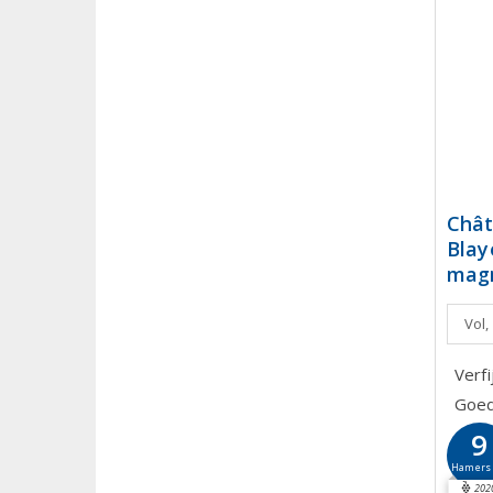
Chât
Blay
mag
Vol,
Verf
Goed
9
Hamer
202