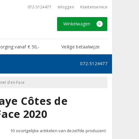
072-5124477
Inloggen
Klantenservice
Winkelwagen
0
rging vanaf € 50,-
Veilige betaalwijze
072-5124477
net d'en Face
aye Côtes de
Face 2020
10 soortgelijke artikelen van dezelfde producent