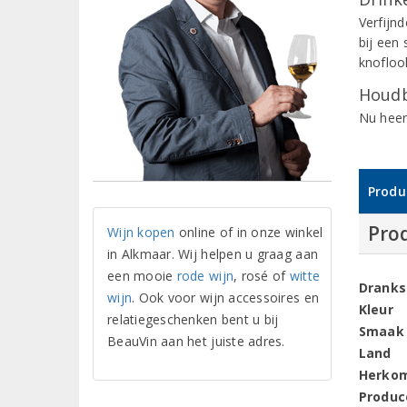
Verfijnd
bij een
knofloo
Houdb
Nu heer
Produ
Pro
Wijn kopen
online of in onze winkel
in Alkmaar. Wij helpen u graag aan
een mooie
rode wijn
, rosé of
witte
Dranks
wijn
. Ook voor wijn accessoires en
Kleur
relatiegeschenken bent u bij
Smaak
BeauVin aan het juiste adres.
Land
Herko
Produc