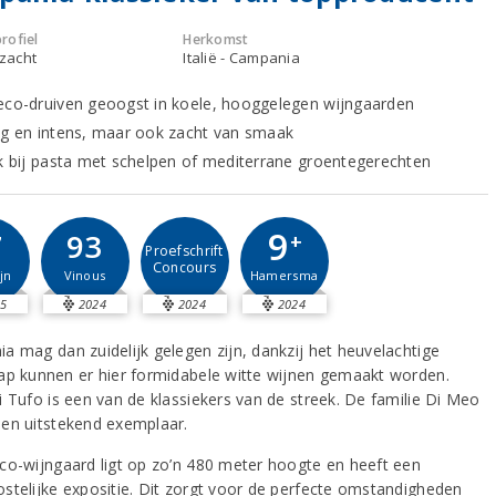
rofiel
Herkomst
 zacht
Italië - Campania
eco-druiven geoogst in koele, hooggelegen wijngaarden
ig en intens, maar ook zacht van smaak
jk bij pasta met schelpen of mediterrane groentegerechten
9
7
93
+
Proefschrift
Concours
jn
Vinous
Hamersma
5
2024
2024
2024
a mag dan zuidelijk gelegen zijn, dankzij het heuvelachtige
ap kunnen er hier formidabele witte wijnen gemaakt worden.
i Tufo is een van de klassiekers van de streek. De familie Di Meo
en uitstekend exemplaar.
co-wijngaard ligt op zo’n 480 meter hoogte en heeft een
stelijke expositie. Dit zorgt voor de perfecte omstandigheden