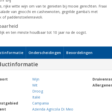
e, rijke witte wijn om van te genieten bij mooie gerechten. Fraai
 salade van gnocchi en cashewnoten, gegrilde gamba’s met
k of paddenstoelenravioli.
aarheid
lijk en ten minste houdbaar tot 10 jaar na de oogst.
ctinformatie
Onderscheidingen
Beoordelingen
ductinformatie
oort
Wijn
Druivenra
Wit
Allergene
Droog
Italië
mstgebied
Campania
ent
Azienda Agricola Di Meo