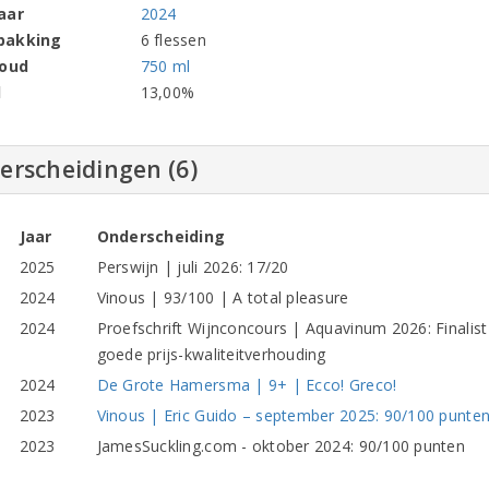
aar
2024
pakking
6 flessen
houd
750 ml
l
13,00%
erscheidingen (6)
Jaar
Onderscheiding
2025
Perswijn | juli 2026: 17/20
2024
Vinous | 93/100 | A total pleasure
2024
Proefschrift Wijnconcours | Aquavinum 2026: Finalis
goede prijs-kwaliteitverhouding
2024
De Grote Hamersma | 9+ | Ecco! Greco!
2023
Vinous | Eric Guido – september 2025: 90/100 punten
2023
JamesSuckling.com - oktober 2024: 90/100 punten