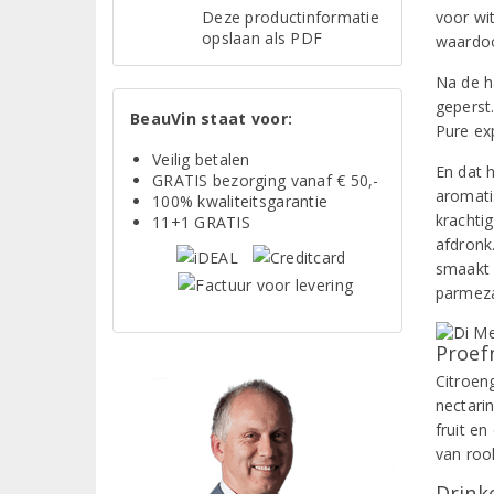
Deze productinformatie
voor wi
opslaan als PDF
waardoo
Na de h
geperst.
BeauVin staat voor:
Pure ex
Veilig betalen
En dat h
GRATIS bezorging vanaf € 50,-
aromati
100% kwaliteitsgarantie
krachtig
11+1 GRATIS
afdronk
smaakt 
parmeza
Proef
Citroen
nectari
fruit e
van roo
Drinke