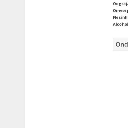
Oogstj
Omver
Flesin
Alcoho
Ond