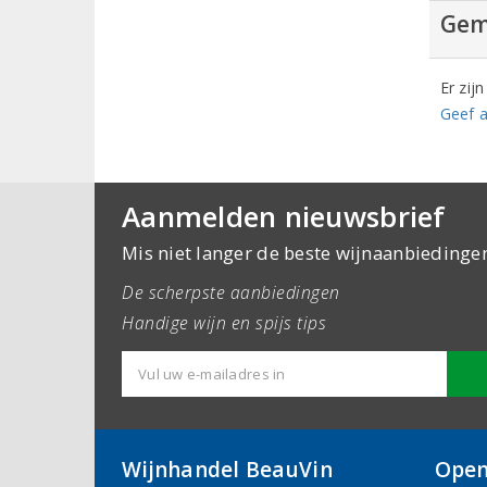
Gem
Er zij
Geef a
Aanmelden nieuwsbrief
Mis niet langer de beste wijnaanbiedinge
De scherpste aanbiedingen
Handige wijn en spijs tips
Wijnhandel BeauVin
Open