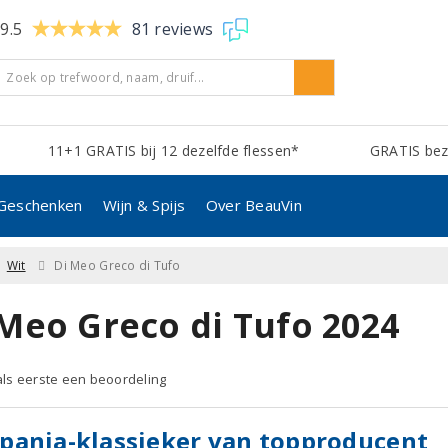
9.5
81 reviews
11+1 GRATIS bij 12 dezelfde flessen*
GRATIS bezo
Geschenken
Wijn & Spijs
Over BeauVin
Wit
Di Meo Greco di Tufo
 Meo Greco di Tufo 2024
 als eerste een beoordeling
pania-klassieker van topproducent