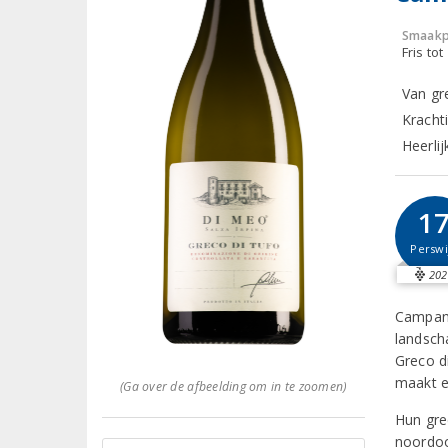
Smaakp
Fris tot
Van gr
Kracht
Heerli
1
Perswi
202
Campani
landsch
Greco d
maakt e
(Ga over de afbeelding om in te zoomen)
Hun gre
noordoo