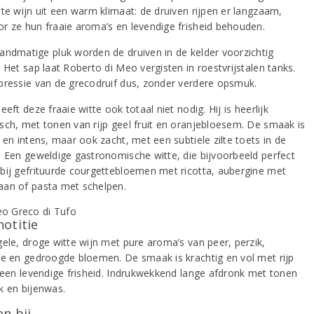
tte wijn uit een warm klimaat: de druiven rijpen er langzaam,
r ze hun fraaie aroma’s en levendige frisheid behouden.
andmatige pluk worden de druiven in de kelder voorzichtig
 Het sap laat Roberto di Meo vergisten in roestvrijstalen tanks.
pressie van de grecodruif dus, zonder verdere opsmuk.
eeft deze fraaie witte ook totaal niet nodig. Hij is heerlijk
sch, met tonen van rijp geel fruit en oranjebloesem. De smaak is
 en intens, maar ook zacht, met een subtiele zilte toets in de
. Een geweldige gastronomische witte, die bijvoorbeeld perfect
bij gefrituurde courgettebloemen met ricotta, aubergine met
an of pasta met schelpen.
notitie
gele, droge witte wijn met pure aroma’s van peer, perzik,
ne en gedroogde bloemen. De smaak is krachtig en vol met rijp
n een levendige frisheid. Indrukwekkend lange afdronk met tonen
k en bijenwas.
n bij