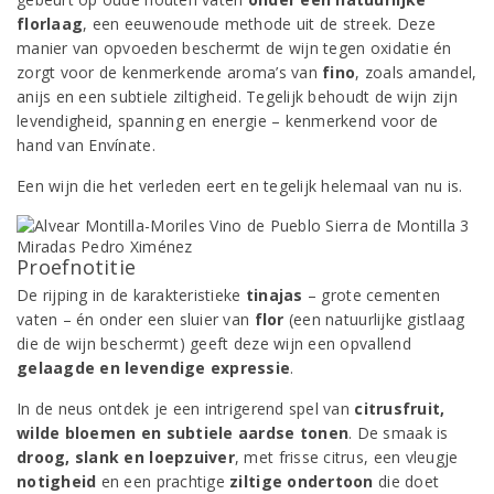
florlaag
, een eeuwenoude methode uit de streek. Deze
manier van opvoeden beschermt de wijn tegen oxidatie én
zorgt voor de kenmerkende aroma’s van
fino
, zoals amandel,
anijs en een subtiele ziltigheid. Tegelijk behoudt de wijn zijn
levendigheid, spanning en energie – kenmerkend voor de
hand van Envínate.
Een wijn die het verleden eert en tegelijk helemaal van nu is.
Proefnotitie
De rijping in de karakteristieke
tinajas
– grote cementen
vaten – én onder een sluier van
flor
(een natuurlijke gistlaag
die de wijn beschermt) geeft deze wijn een opvallend
gelaagde en levendige expressie
.
In de neus ontdek je een intrigerend spel van
citrusfruit,
wilde bloemen en subtiele aardse tonen
. De smaak is
droog, slank en loepzuiver
, met frisse citrus, een vleugje
notigheid
en een prachtige
ziltige ondertoon
die doet