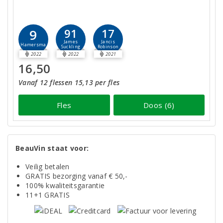
9
91
17
James
Jancis
Hamersma
Suckling
Robinson
2022
2022
2021
16,50
Vanaf 12 flessen 15,13 per fles
Fles
Doos (6)
BeauVin staat voor:
Veilig betalen
GRATIS bezorging vanaf € 50,-
100% kwaliteitsgarantie
11+1 GRATIS