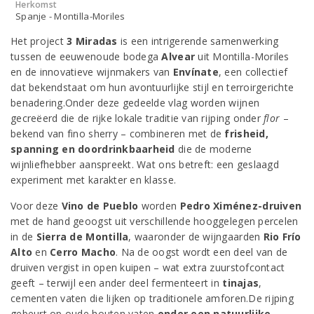
Herkomst
Spanje - Montilla-Moriles
Het project
3 Miradas
is een intrigerende samenwerking
tussen de eeuwenoude bodega
Alvear
uit Montilla-Moriles
en de innovatieve wijnmakers van
Envínate
, een collectief
dat bekendstaat om hun avontuurlijke stijl en terroirgerichte
benadering.Onder deze gedeelde vlag worden wijnen
gecreëerd die de rijke lokale traditie van rijping onder
flor
–
bekend van fino sherry – combineren met de
frisheid,
spanning en doordrinkbaarheid
die de moderne
wijnliefhebber aanspreekt. Wat ons betreft: een geslaagd
experiment met karakter en klasse.
Voor deze
Vino de Pueblo
worden
Pedro Ximénez-druiven
met de hand geoogst uit verschillende hooggelegen percelen
in de
Sierra de Montilla
, waaronder de wijngaarden
Rio Frío
Alto
en
Cerro Macho
. Na de oogst wordt een deel van de
druiven vergist in open kuipen – wat extra zuurstofcontact
geeft – terwijl een ander deel fermenteert in
tinajas
,
cementen vaten die lijken op traditionele amforen.De rijping
gebeurt op oude houten vaten
onder een natuurlijke