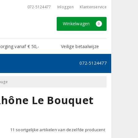
072-5124477
Inloggen
Klantenservice
Winkelwagen
0
rging vanaf € 50,-
Veilige betaalwijze
072-5124477
Rouge
 Rhône Le Bouquet
11 soortgelijke artikelen van dezelfde producent