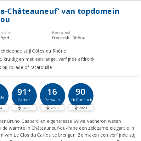
na-Châteauneuf’ van topdomein
lou
rofiel
Herkomst
fijnd
Frankrijk - Rhône
cheidende stijl Côtes du Rhône
t, kruidig en met een lange, verfijnde afdronk
k bij rollade of ratatouille
0
16
90
91
+
du
Perswijn
Jeb Dunnuck
Parker
4
2023
2023
2023
er Bruno Gaspard en eigenaresse Sylvie Vacheron weten
 de warmte in Châteauneuf-du-Pape een zeldzame elegantie in
n van Le Clos du Caillou te brengen. Ze maken een verfijnde stijl