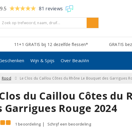
9.5
81 reviews
11+1 GRATIS bij 12 dezelfde flessen*
GRATIS bezo
Geschenken
Wijn & Spijs
Over BeauVin
Rood
Le Clos du Caillou Côtes du Rhône Le Bouquet des Garrigues 
 Clos du Caillou Côtes du
s Garrigues Rouge 2024
1 beoordeling
Schrijf een beoordeling