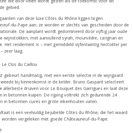
iteit die door velen wordt gezien als de toekomst voor dit
e gebied.
gaarden van deze luxe Côtes du Rhône liggen tegen
neuf-du-Pape aan; ze worden er slechts van gescheiden door de
ationale. De aanplant wordt gedomineerd door vijftig jaar oude
e-wijnstokken, met aanvullend syrah, mourvèdre, carignan en
e. Het rendement is – met gemiddeld vijfentwintig hectoliter per
– zeer laag.
t gebeurt handmatig, met een eerste selectie in de wijngaard
tweede bij binnenkomst in de kelder. Bruno Gaspard selecteert
de allerbeste druiven voor Le Bouquet des Garrigues en laat deze
n in betonnen kuipen. De rijping voltrekt zich gedurende 24
 in betonnen cuves en grote eikenhouten vaten.
ultaat is een veelvuldig bejubelde Côtes du Rhône, die het waard
e worden vergeleken met goede Châteauneuf-du-Pape.