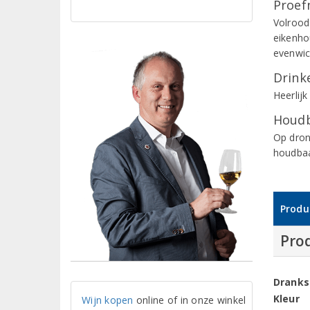
Proef
Volrood
eikenhou
evenwic
Drinke
Heerlijk
Houdb
Op dronk
houdbaa
Produ
Pro
Dranks
Kleur
Wijn kopen
online of in onze winkel