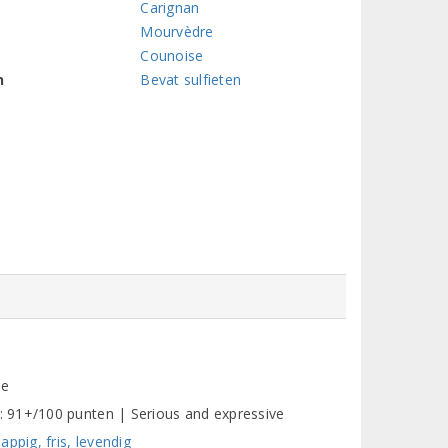
Carignan
Mourvèdre
Counoise
n
Bevat sulfieten
me
 91+/100 punten | Serious and expressive
ppig, fris, levendig