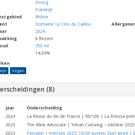
Droog
Frankrijk
mstgebied
Rhône
ent
Domaine Le Clos du Caillou
Allergene
aar
2024
pakking
6 flessen
houd
750 ml
l
14,00%
rken
wijn
Vegan
erscheidingen (8)
Jaar
Onderscheiding
2024
La Revue du Vin de France | 90/100 | La finesse pri
2023
The Wine Advocate | Yohan Castaing – oktober 2025:
2023
Perswijn | mei/juni 2025: 16/20 punten Zeer goed | Sa