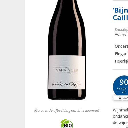
‘Bij
Cail
Smaakp
Vol, ver
Onders
Elegan
Heerlij
9
Revue 
Vin
202
Wijnmak
(Ga over de afbeelding om in te zoomen)
ondanks
de wijne