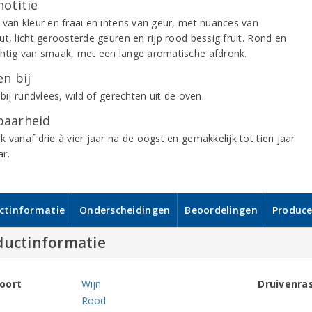
notitie
 van kleur en fraai en intens van geur, met nuances van
t, licht geroosterde geuren en rijp rood bessig fruit. Rond en
htig van smaak, met een lange aromatische afdronk.
n bij
 bij rundvlees, wild of gerechten uit de oven.
aarheid
 vanaf drie à vier jaar na de oogst en gemakkelijk tot tien jaar
r.
ctinformatie
Onderscheidingen
Beoordelingen
Produce
ductinformatie
oort
Wijn
Druivenra
Rood