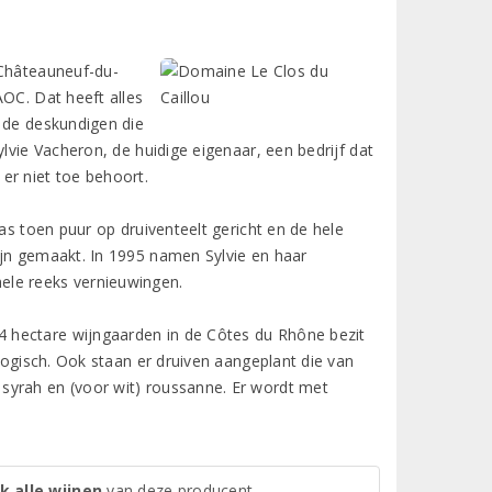
 Châteauneuf-du-
AOC. Dat heeft alles
6 de deskundigen die
lvie Vacheron, de huidige eigenaar, een bedrijf dat
er niet toe behoort.
as toen puur op druiventeelt gericht en de hele
ijn gemaakt. In 1995 namen Sylvie en haar
ele reeks vernieuwingen.
 hectare wijngaarden in de Côtes du Rhône bezit
ologisch. Ook staan er druiven aangeplant die van
syrah en (voor wit) roussanne. Er wordt met
k alle wijnen
van deze producent