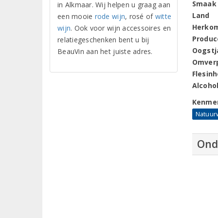
Smaak
in Alkmaar. Wij helpen u graag aan
Land
een mooie
rode wijn
, rosé of
witte
Herko
wijn
. Ook voor wijn accessoires en
Produc
relatiegeschenken bent u bij
Oogstj
BeauVin aan het juiste adres.
Omver
Flesin
Alcoho
Kenme
Natuur
Ond