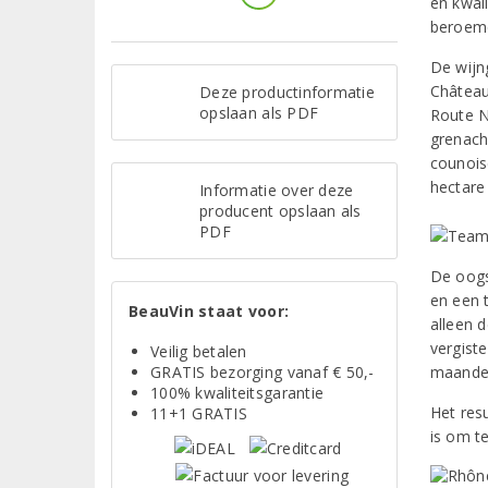
en kwal
beroemd
De wijn
Château
Deze productinformatie
opslaan als PDF
Route N
grenach
counois
hectare 
Informatie over deze
producent opslaan als
PDF
De oogs
en een 
BeauVin staat voor:
alleen 
vergiste
Veilig betalen
GRATIS bezorging vanaf € 50,-
maanden
100% kwaliteitsgarantie
Het res
11+1 GRATIS
is om t