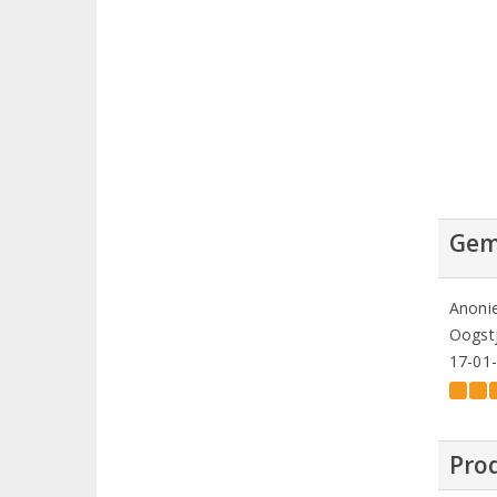
Gem
Anoni
Oogstj
17-01
Prod