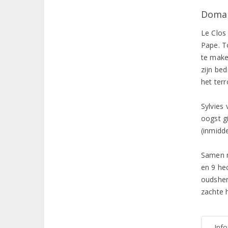
Domai
Le Clos
Pape. T
te make
zijn bed
het ter
Sylvies 
oogst g
(inmidd
Samen m
en 9 he
oudsher
zachte 
Inf