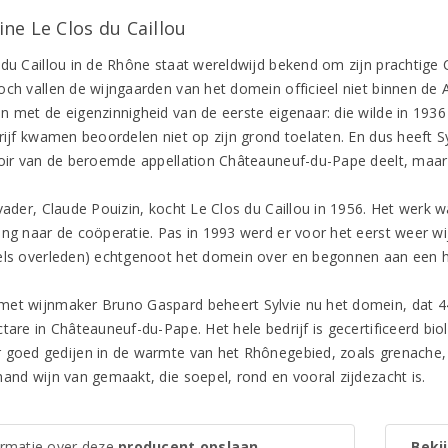
ne Le Clos du Caillou
 du Caillou in de Rhône staat wereldwijd bekend om zijn prachtige
och vallen de wijngaarden van het domein officieel niet binnen de 
n met de eigenzinnigheid van de eerste eigenaar: die wilde in 193
rijf kwamen beoordelen niet op zijn grond toelaten. En dus heeft Sy
roir van de beroemde appellation Châteauneuf-du-Pape deelt, maar 
vader, Claude Pouizin, kocht Le Clos du Caillou in 1956. Het werk w
ing naar de coöperatie. Pas in 1993 werd er voor het eerst weer w
els overleden) echtgenoot het domein over en begonnen aan een h
et wijnmaker Bruno Gaspard beheert Sylvie nu het domein, dat 44
ctare in Châteauneuf-du-Pape. Het hele bedrijf is gecertificeerd bi
 goed gedijen in de warmte van het Rhônegebied, zoals grenache, 
hand wijn van gemaakt, die soepel, rond en vooral zijdezacht is.
ormatie over deze
producent opslaan
Bekij