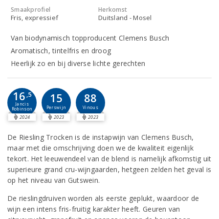
Smaakprofiel
Herkomst
Fris, expressief
Duitsland - Mosel
Van biodynamisch topproducent Clemens Busch
Aromatisch, tintelfris en droog
Heerlijk zo en bij diverse lichte gerechten
16
,5
15
88
Jancis
Perswijn
Vinous
Robinson
2024
2023
2023
De Riesling Trocken is de instapwijn van Clemens Busch,
maar met die omschrijving doen we de kwaliteit eigenlijk
tekort. Het leeuwendeel van de blend is namelijk afkomstig uit
superieure grand cru-wijngaarden, hetgeen zelden het geval is
op het niveau van Gutswein.
De rieslingdruiven worden als eerste geplukt, waardoor de
wijn een intens fris-fruitig karakter heeft. Geuren van