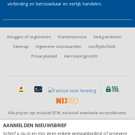
verbinding en betrouwbaar en eerlijk handelen.
Inloggen of registreren
Klantenservice
Veilig winkelen
Sitemap
Algemene voorwaarden
Leeftijdscheck
Privacybeleid
Herroepingsrecht
Alle prijzen zijn inclusief BTW, exclusief eventuele verzendkosten.
Beoordeling van
Wijnhandel BeauVin
door klanten:
9.5
/
10
-
81
AANMELDEN NIEUWSBRIEF
Granite Coast Vineyards Monterey Equoia Cabernet
beoordelingen
Sauvignon 2023
Schrijf u nu in en mis geen enkele wijnaanbieding of proeverij