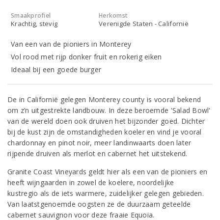
Smaakprofiel
Herkomst
Krachtig, stevig
Verenigde Staten - Californië
Van een van de pioniers in Monterey
Vol rood met rijp donker fruit en rokerig eiken
Ideaal bij een goede burger
De in Californië gelegen Monterey county is vooral bekend
om z’n uitgestrekte landbouw. In deze beroemde 'Salad Bowl'
van de wereld doen ook druiven het bijzonder goed. Dichter
bij de kust zijn de omstandigheden koeler en vind je vooral
chardonnay en pinot noir, meer landinwaarts doen later
rijpende druiven als merlot en cabernet het uitstekend.
Granite Coast Vineyards geldt hier als een van de pioniers en
heeft wijngaarden in zowel de koelere, noordelijke
kustregio als de iets warmere, zuidelijker gelegen gebieden.
Van laatstgenoemde oogsten ze de duurzaam geteelde
cabernet sauvignon voor deze fraaie Equoia.