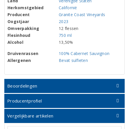
Land
Verenigde Staten
Herkomstgebied
Californië
Producent
Granite Coast Vineyards
Oogstjaar
2023
Omverpakking
12 flessen
Flesinhoud
750 ml
Alcohol
13,50%
Druivenrassen
100% Cabernet Sauvignon
Allergenen
Bevat sulfieten
Beoordelingen
Producentprofiel
Vergelijkbare artikelen