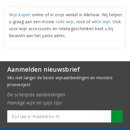
Wijn kopen
online of in onze winkel in Alkmaar. Wij helpen
u graag aan een mooie
rode wijn
, rosé of
witte wijn
. Ook
voor wijn accessoires en relatiegeschenken bent u bij
BeauVin aan het juiste adres.
Aanmelden nieuwsbrief
Mis niet langer de beste wijnaanbiedingen en mooiste
proeverijen!
De scherpste aanbiedingen
Handige wijn en spijs tips