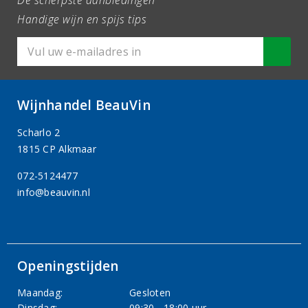
De scherpste aanbiedingen
Handige wijn en spijs tips
Wijnhandel BeauVin
Scharlo 2
1815 CP Alkmaar
072-5124477
info@beauvin.nl
Openingstijden
Maandag:
Gesloten
Dinsdag:
09:30 - 18:00 uur