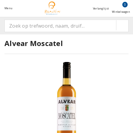
0
Menu
Verlanglijst
Winkelwagen
Alvear Moscatel