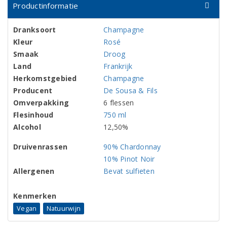
Productinformatie
Dranksoort
Champagne
Kleur
Rosé
Smaak
Droog
Land
Frankrijk
Herkomstgebied
Champagne
Producent
De Sousa & Fils
Omverpakking
6 flessen
Flesinhoud
750 ml
Alcohol
12,50%
Druivenrassen
90% Chardonnay
10% Pinot Noir
Allergenen
Bevat sulfieten
Kenmerken
Vegan
Natuurwijn