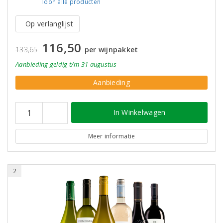
Toon alle
producten
Op verlanglijst
116,50
133,65
per wijnpakket
Aanbieding
geldig
t/m 31 augustus
Aanbieding
In Winkelwagen
Meer informatie
2