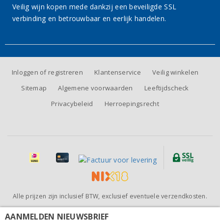
Veilig wijn kopen mede dankzij een beveiligde SSL
verbinding en betrouwbaar en eerlijk handelen.
Inloggen of registreren
Klantenservice
Veilig winkelen
Sitemap
Algemene voorwaarden
Leeftijdscheck
Privacybeleid
Herroepingsrecht
Alle prijzen zijn inclusief BTW, exclusief eventuele verzendkosten.
Beoordeling van
Wijnhandel BeauVin
door klanten:
9.5
/
10
-
81
AANMELDEN NIEUWSBRIEF