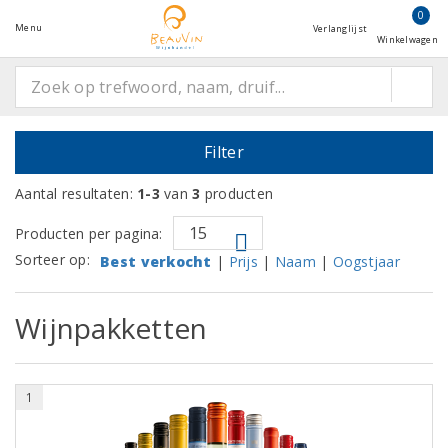
0
Menu
Verlanglijst
Winkelwagen
Filter
Aantal resultaten:
1-3
van
3
producten
Producten per pagina:
Sorteer op:
Best verkocht
|
Prijs
|
Naam
|
Oogstjaar
Wijnpakketten
1