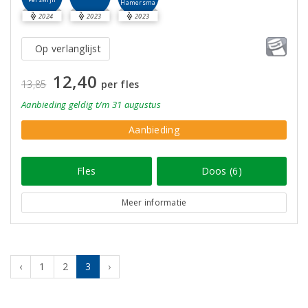
Hamersma
2024
2023
2023
Op verlanglijst
12,40
13,85
per fles
Aanbieding
geldig
t/m 31 augustus
Aanbieding
Fles
Doos (6)
Meer informatie
‹
1
2
3
›