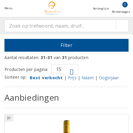
0
Menu
Verlanglijst
Winkelwagen
Filter
Aantal resultaten:
31-31
van
31
producten
Producten per pagina:
Sorteer op:
Best verkocht
|
Prijs
|
Naam
|
Oogstjaar
Aanbiedingen
31