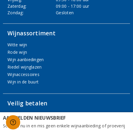
Zaterdag:
09:00 - 17:00 uur
Zondag:
Gesloten
Wijnassortiment
Witte wijn
Rode wijn
Wijn aanbiedingen
Riedel wijnglazen
Wijnaccessoires
Wijn in de buurt
Veilig betalen
U kunt bij ons veilig en gemakkelijk online betalen met uw
AANMELDEN NIEUWSBRIEF
eigen bank.
Schrijf u nu in en mis geen enkele wijnaanbieding of proeverij