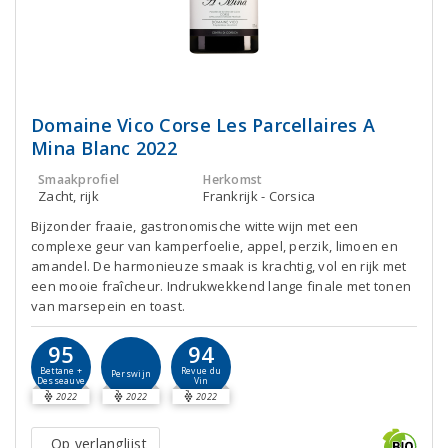
Domaine Vico Corse Les Parcellaires A
Mina Blanc 2022
Smaakprofiel
Herkomst
Zacht, rijk
Frankrijk - Corsica
Bijzonder fraaie, gastronomische witte wijn met een
complexe geur van kamperfoelie, appel, perzik, limoen en
amandel. De harmonieuze smaak is krachtig, vol en rijk met
een mooie fraîcheur. Indrukwekkend lange finale met tonen
van marsepein en toast.
95
94
Bettane +
Revue du
Perswijn
Desseauve
Vin
2022
2022
2022
Op verlanglijst