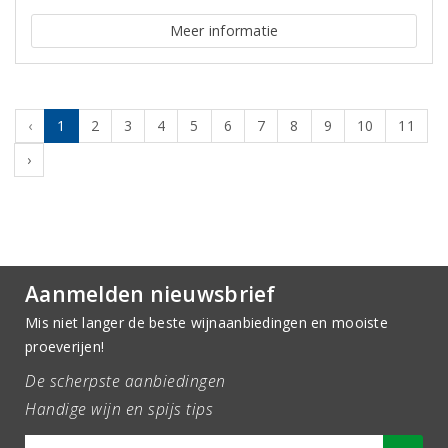
Meer informatie
‹
1
2
3
4
5
6
7
8
9
10
11
›
Aanmelden nieuwsbrief
Mis niet langer de beste wijnaanbiedingen en mooiste
proeverijen!
De scherpste aanbiedingen
Handige wijn en spijs tips