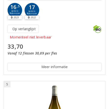
16
17
,5
Jancis
Jancis
Robinson
Robinson
2023
2022
Op verlanglijst
Momenteel niet leverbaar
33,70
Vanaf 12 flessen 30,89 per fles
Meer informatie
5