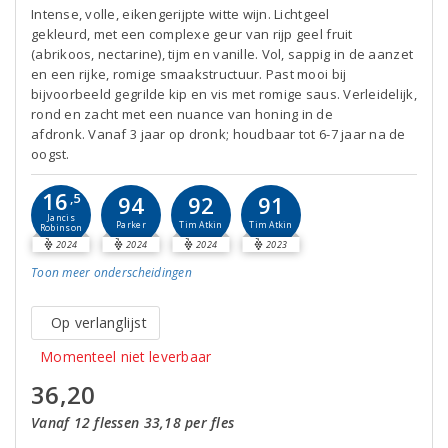
Intense, volle, eikengerijpte witte wijn. Lichtgeel
gekleurd, met een complexe geur van rijp geel fruit
(abrikoos, nectarine), tijm en vanille. Vol, sappig in de aanzet
en een rijke, romige smaakstructuur. Past mooi bij
bijvoorbeeld gegrilde kip en vis met romige saus. Verleidelijk,
rond en zacht met een nuance van honing in de
afdronk. Vanaf 3 jaar op dronk; houdbaar tot 6-7 jaar na de
oogst.
16
,5
94
92
91
Jancis
Parker
Tim Atkin
Tim Atkin
Robinson
2024
2024
2024
2023
Toon meer
onderscheidingen
Op verlanglijst
Momenteel niet leverbaar
36,20
Vanaf 12 flessen 33,18 per fles