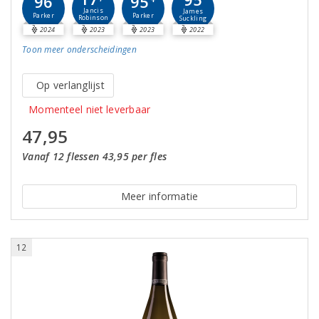
95
96
Jancis
James
Parker
Parker
Robinson
Suckling
2024
2023
2023
2022
Toon meer
onderscheidingen
Op verlanglijst
Momenteel niet leverbaar
47,95
Vanaf 12 flessen 43,95 per fles
Meer informatie
12