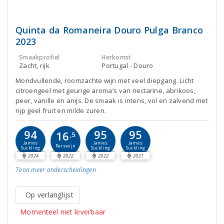
Quinta da Romaneira Douro Pulga Branco
2023
Smaakprofiel
Herkomst
Zacht, rijk
Portugal - Douro
Mondvullende, roomzachte wijn met veel diepgang. Licht
citroengeel met geurige aroma’s van nectarine, abrikoos,
peer, vanille en anijs. De smaak is intens, vol en zalvend met
rijp geel fruit en milde zuren.
94
95
95
16
,5
James
James
James
Perswijn
Suckling
Suckling
Suckling
2024
2022
2022
2021
Toon meer
onderscheidingen
Op verlanglijst
Momenteel niet leverbaar