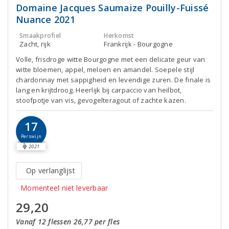
Domaine Jacques Saumaize Pouilly-Fuissé
Nuance 2021
Smaakprofiel
Herkomst
Zacht, rijk
Frankrijk - Bourgogne
Volle, frisdroge witte Bourgogne met een delicate geur van
witte bloemen, appel, meloen en amandel. Soepele stijl
chardonnay met sappigheid en levendige zuren. De finale is
lang en krijtdroog. Heerlijk bij carpaccio van heilbot,
stoofpotje van vis, gevogelteragout of zachte kazen.
17
Perswijn
2021
Op verlanglijst
Momenteel niet leverbaar
29,20
Vanaf 12 flessen 26,77 per fles