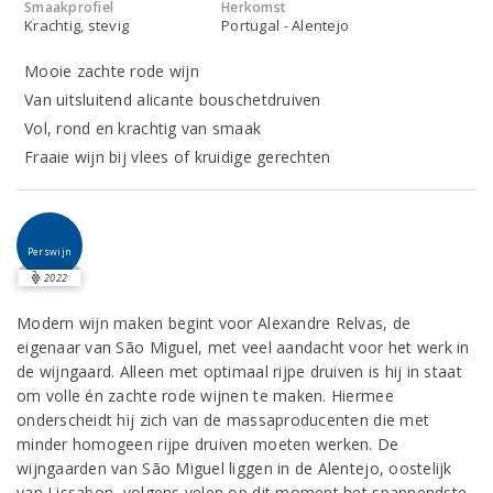
Smaakprofiel
Herkomst
Krachtig, stevig
Portugal - Alentejo
Mooie zachte rode wijn
Van uitsluitend alicante bouschetdruiven
Vol, rond en krachtig van smaak
Fraaie wijn bij vlees of kruidige gerechten
Perswijn
2022
Modern wijn maken begint voor Alexandre Relvas, de
eigenaar van São Miguel, met veel aandacht voor het werk in
de wijngaard. Alleen met optimaal rijpe druiven is hij in staat
om volle én zachte rode wijnen te maken. Hiermee
onderscheidt hij zich van de massaproducenten die met
minder homogeen rijpe druiven moeten werken. De
wijngaarden van São Miguel liggen in de Alentejo, oostelijk
van Lissabon, volgens velen op dit moment het spannendste