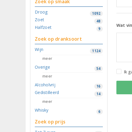
Zoek op smaak
Droog
1092
Zoet
48
Wat vin
Halfzoet
9
Zoek op dranksoort
Wijn
1124
meer
Overige
54
Ik 
meer
Alcoholvrij
16
Gedistilleerd
14
meer
Whisky
6
Zoek op prijs