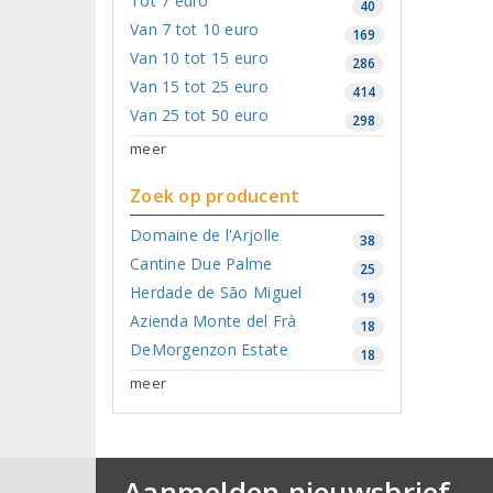
Tot 7 euro
40
Van 7 tot 10 euro
169
Van 10 tot 15 euro
286
Van 15 tot 25 euro
414
Van 25 tot 50 euro
298
meer
Zoek op producent
Domaine de l'Arjolle
38
Cantine Due Palme
25
Herdade de São Miguel
19
Azienda Monte del Frà
18
DeMorgenzon Estate
18
meer
Aanmelden nieuwsbrief