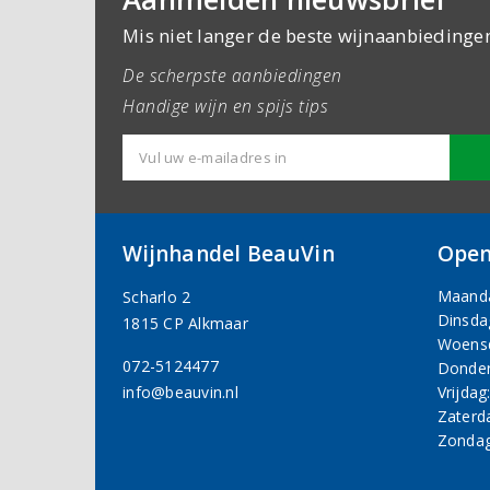
Mis niet langer de beste wijnaanbiedinge
De scherpste aanbiedingen
Handige wijn en spijs tips
Wijnhandel BeauVin
Open
Maand
Scharlo 2
Dinsda
1815 CP Alkmaar
Woens
072-5124477
Donder
info@beauvin.nl
Vrijdag
Zaterd
Zondag