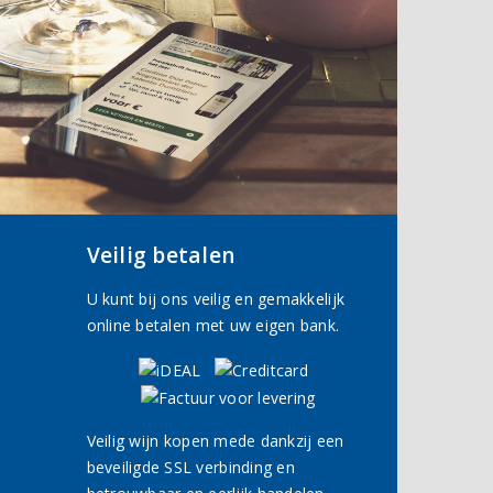
Veilig betalen
U kunt bij ons veilig en gemakkelijk
online betalen met uw eigen bank.
Veilig wijn kopen mede dankzij een
beveiligde SSL verbinding en