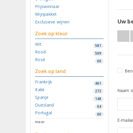
Prijswinnaar
Wijnpakket
Uw be
Exclusieve wijnen
Zoek op kleur
Wit
581
Rood
509
Rosé
60
Zoek op land
Beo
Frankrijk
461
Italië
Naam o
272
Spanje
148
Duitsland
64
Portugal
60
E-maila
meer