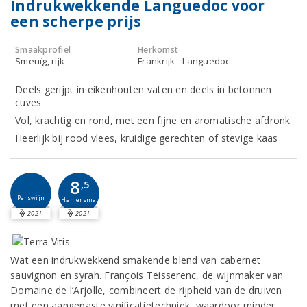
Indrukwekkende Languedoc voor
een scherpe prijs
Smaakprofiel
Herkomst
Smeuïg, rijk
Frankrijk - Languedoc
Deels gerijpt in eikenhouten vaten en deels in betonnen
cuves
Vol, krachtig en rond, met een fijne en aromatische afdronk
Heerlijk bij rood vlees, kruidige gerechten of stevige kaas
8
,5
Perswijn
Hamersma
2021
2021
Wat een indrukwekkend smakende blend van cabernet
sauvignon en syrah. François Teisserenc, de wijnmaker van
Domaine de l’Arjolle, combineert de rijpheid van de druiven
met een aangepaste vinificatietechniek, waardoor minder,