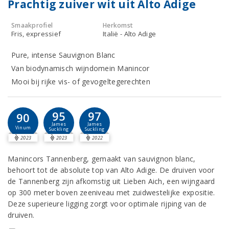
Prachtig zuiver wit uit Alto Adige
Smaakprofiel
Herkomst
Fris, expressief
Italië - Alto Adige
Pure, intense Sauvignon Blanc
Van biodynamisch wijndomein Manincor
Mooi bij rijke vis- of gevogeltegerechten
95
97
90
James
James
Vinum
Suckling
Suckling
2023
2023
2022
Manincors Tannenberg, gemaakt van sauvignon blanc,
behoort tot de absolute top van Alto Adige. De druiven voor
de Tannenberg zijn afkomstig uit Lieben Aich, een wijngaard
op 300 meter boven zeeniveau met zuidwestelijke expositie.
Deze superieure ligging zorgt voor optimale rijping van de
druiven.