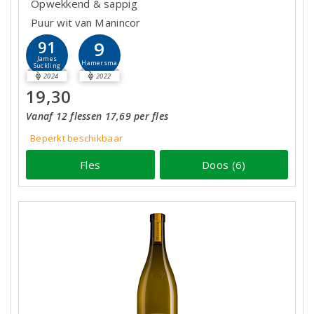
Opwekkend & sappig
Puur wit van Manincor
9
91
James
Hamersma
Suckling
2024
2022
19,30
Vanaf 12 flessen 17,69 per fles
Beperkt beschikbaar
Fles
Doos (6)