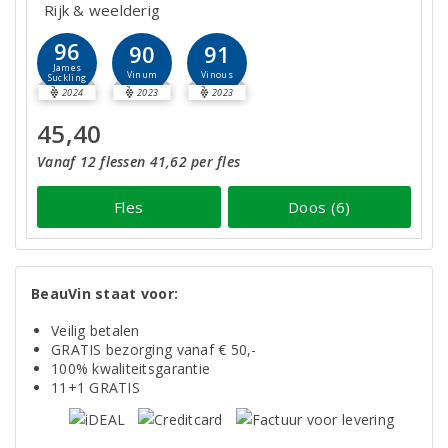
Rijk & weelderig
96
90
91
James
Vinum
Vinous
Suckling
2024
2023
2023
45,40
Vanaf 12 flessen 41,62 per fles
Fles
Doos (6)
BeauVin staat voor:
Veilig betalen
GRATIS bezorging vanaf € 50,-
100% kwaliteitsgarantie
11+1 GRATIS