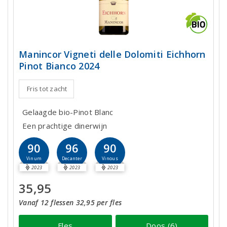
Manincor Vigneti delle Dolomiti Eichhorn
Pinot Bianco 2024
Fris tot zacht
Gelaagde bio-Pinot Blanc
Een prachtige dinerwijn
90
96
90
Vinum
Decanter
Vinous
2023
2023
2023
35,95
Vanaf 12 flessen 32,95 per fles
Fles
Doos (6)