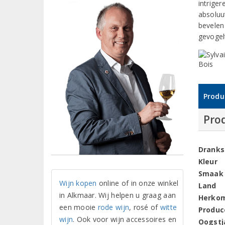
intriger
absoluu
bevelen
gevogel
Produ
Pro
Dranks
Kleur
Smaak
Wijn kopen
online of in onze winkel
Land
in Alkmaar. Wij helpen u graag aan
Herko
een mooie
rode wijn
, rosé of
witte
Produc
wijn
. Ook voor wijn accessoires en
Oogstj