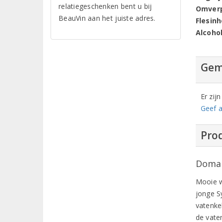
relatiegeschenken bent u bij
Omver
BeauVin aan het juiste adres.
Flesin
Alcoho
Gem
Er zij
Geef a
Prod
Domai
Mooie w
jonge S
vatenke
de vaten