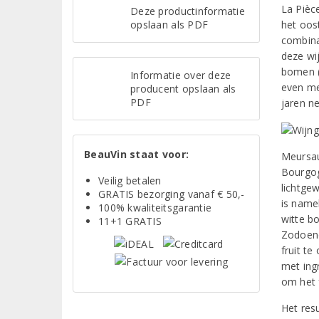
La Pièc
Deze productinformatie
opslaan als PDF
het oos
combina
deze wi
bomen (
Informatie over deze
even me
producent opslaan als
PDF
jaren ne
BeauVin staat voor:
Meursau
Bourgog
Veilig betalen
lichtgew
GRATIS bezorging vanaf € 50,-
is name
100% kwaliteitsgarantie
witte b
11+1 GRATIS
Zodoend
fruit te
met ing
om het f
Het res