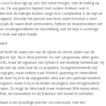
e sous le Bois ligt op zo’n 330 meter hoogte, met de helling op
ten. De wijngaard is beplant met oudere stokken, wat in
tie met de kalkrijke bodem zorgt voor complexiteit in de wijn uit
jngaard. Doordat het perceel aan twee zijden beschut is door
zoals de naam doet vermoeden), hebben de druivenstokken net
er voedingsmiddelen ter beschikking, wat de wijn in sommige
t even wat rijker maakt.
lt heeft de naam een van de rijkste en vetste stijlen van de
ne te zijn. Nu is deze premier cru van Langoureau zeker geen
icht, maar de signatuur van Sylvain is wel duidelijk herkenbaar. Hij
lijk niet op zoek naar de zo populaire, houtgedomineerde stijl
ourgogne, maar veeleer naar frisheid, spanning en mineraliteit.
e doet hij er in de wijngaarden alles aan om optimale kwaliteit
 oogsten, maar is hij in de kelder vervolgens zeer terughoudend
repen. Zo krijgt de Meursault maar maximaal 30% nieuw eiken,
ruit, de mineraliteit en de fraîcheur niet teveel te verhullen.
ultaat is een prachtige premier cru meursault, met een