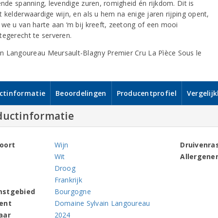
ende spanning, levendige zuren, romigheid én rijkdom. Dit is
t kelderwaardige wijn, en als u hem na enige jaren rijping opent,
 we u van harte aan ‘m bij kreeft, zeetong of een mooi
tegerecht te serveren.
ctinformatie
Beoordelingen
Producentprofiel
Vergelij
ductinformatie
oort
Wijn
Druivenra
Wit
Allergene
Droog
Frankrijk
mstgebied
Bourgogne
ent
Domaine Sylvain Langoureau
aar
2024