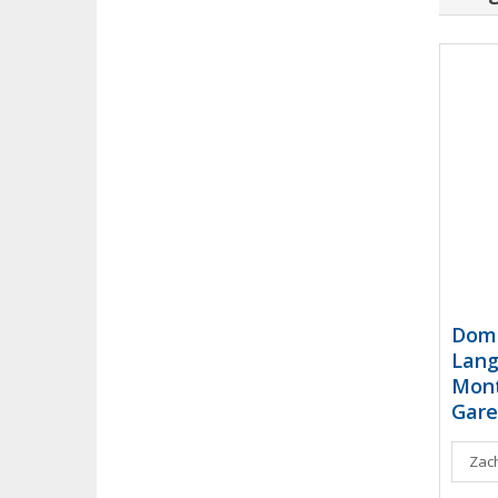
Doma
Lang
Mont
Gare
Zach