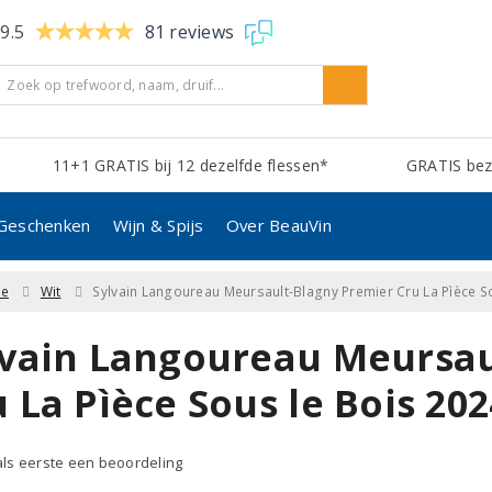
9.5
81 reviews
11+1 GRATIS bij 12 dezelfde flessen*
GRATIS bezo
Geschenken
Wijn & Spijs
Over BeauVin
ne
Wit
Sylvain Langoureau Meursault-Blagny Premier Cru La Pìèce S
lvain Langoureau Meursau
 La Pìèce Sous le Bois 202
 als eerste een beoordeling