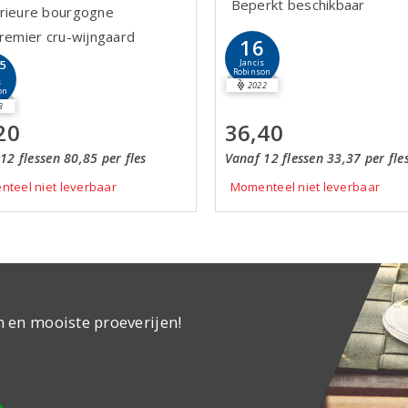
Beperkt beschikbaar
rieure bourgogne
premier cru-wijngaard
16
Jancis
,5
Robinson
s
2022
on
3
20
36,40
12 flessen 80,85 per fles
Vanaf 12 flessen 33,37 per fle
teel niet leverbaar
Momenteel niet leverbaar
n en mooiste proeverijen!