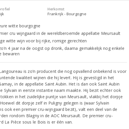
rofiel
Herkomst
ijk
Frankrijk - Bourgogne
eure witte bourgogne
emier cru wijngaard in de wereldberoemde appellatie Meursault
ge witte wijn voor bij rijke, romige gerechten
zo’n 4 jaar na de oogst op dronk, daarna gemakkelijk nog enkele
te bewaren
 Langoureau is zo’n producent die nog opvallend onbekend is voor
ntende kwaliteit wijnen die hij levert. Hij is gevestigd in het
Gamay, in de appellatie Saint Aubin. Het is dan ook Saint Aubin
 Sylvain in eerste instantie naam maakte. Hij bezit echter ook
tokken in het zuidelijke puntje van Meursault, vlakbij het dorpje
Hoewel dit dorpje zelf in Puligny gelegen is (waar Sylvain
ns ook een premier cru-wijngaard bezit), valt een deel van de
rden rondom Blagny in de AOC Meursault. De premier cru-
d La Pièce sous le Bois is er één van.