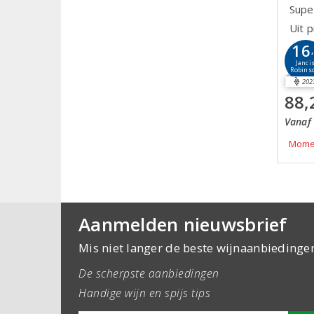
Supe
Uit 
16
Janci
Robins
202
88,
Vanaf 
Momen
Aanmelden nieuwsbrief
Mis niet langer de beste wijnaanbiedinge
De scherpste aanbiedingen
Handige wijn en spijs tips