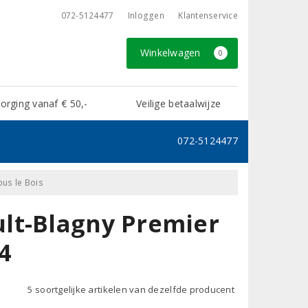
072-5124477
Inloggen
Klantenservice
Winkelwagen
0
rging vanaf € 50,-
Veilige betaalwijze
072-5124477
ous le Bois
lt-Blagny Premier
4
5 soortgelijke artikelen van dezelfde producent