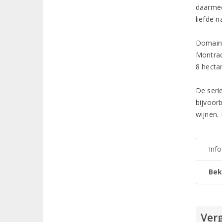
daarmee
liefde 
Domaine
Montrach
8 hecta
De serie
bijvoorb
wijnen. 
Inf
Bek
Verg