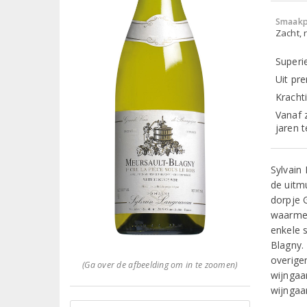
Smaakp
Zacht, r
Superi
Uit pr
Krachti
Vanaf 
jaren 
Sylvain
de uitmu
dorpje 
waarmee
enkele s
Blagny. 
overige
(Ga over de afbeelding om in te zoomen)
wijngaa
wijngaar