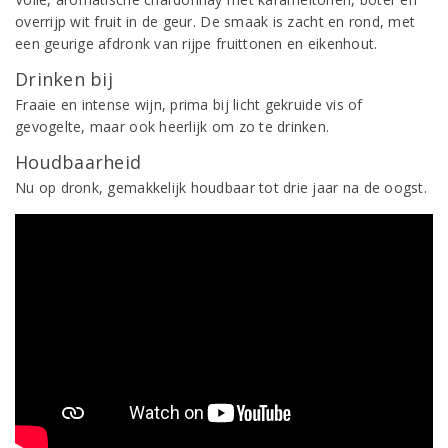
overrijp wit fruit in de geur. De smaak is zacht en rond, met
een geurige afdronk van rijpe fruittonen en eikenhout.
Drinken bij
Fraaie en intense wijn, prima bij licht gekruide vis of
gevogelte, maar ook heerlijk om zo te drinken.
Houdbaarheid
Nu op dronk, gemakkelijk houdbaar tot drie jaar na de oogst.