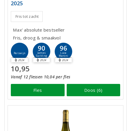
2025
Fris tot zacht
Max’ absolute bestseller
Fris, droog & smaakvol
90
96
James
Luca
Perswijn
Suckling
Maroni
2024
2024
2024
10,95
Vanaf 12 flessen 10,04 per fles
Fles
Doos (6)