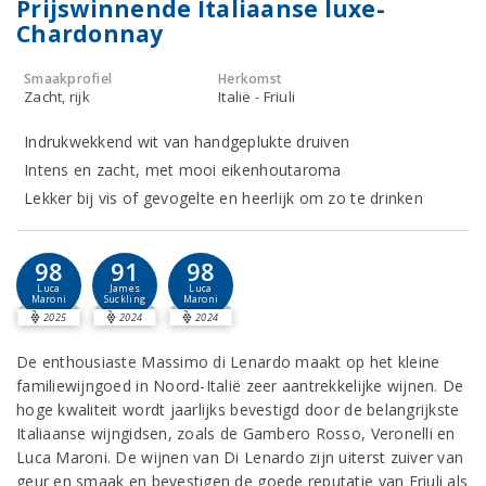
Prijswinnende Italiaanse luxe-
Chardonnay
Smaakprofiel
Herkomst
Zacht, rijk
Italië - Friuli
Indrukwekkend wit van handgeplukte druiven
Intens en zacht, met mooi eikenhoutaroma
Lekker bij vis of gevogelte en heerlijk om zo te drinken
98
91
98
Luca
James
Luca
Maroni
Suckling
Maroni
2025
2024
2024
De enthousiaste Massimo di Lenardo maakt op het kleine
familiewijngoed in Noord-Italië zeer aantrekkelijke wijnen. De
hoge kwaliteit wordt jaarlijks bevestigd door de belangrijkste
Italiaanse wijngidsen, zoals de Gambero Rosso, Veronelli en
Luca Maroni. De wijnen van Di Lenardo zijn uiterst zuiver van
geur en smaak en bevestigen de goede reputatie van Friuli als