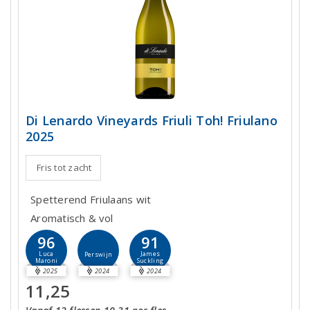
Di Lenardo Vineyards Friuli Toh! Friulano
2025
Fris tot zacht
Spetterend Friulaans wit
Aromatisch & vol
96
91
Luca
James
Perswijn
Maroni
Suckling
2025
2024
2024
11,25