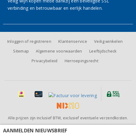
Veilig wijn kopen mede dankzij een beveiligde SSL
verbinding en betrouwbaar en eerlijk handelen.
Inloggen of registreren
Klantenservice
Veilig winkelen
Sitemap
Algemene voorwaarden
Leeftijdscheck
Privacybeleid
Herroepingsrecht
Alle prijzen zijn inclusief BTW, exclusief eventuele verzendkosten.
Beoordeling van
Wijnhandel BeauVin
door klanten:
9.5
/
10
-
81
AANMELDEN NIEUWSBRIEF
Lehmann G. Basset Hommage wijnglas 45cl (set van 6
beoordelingen
voor € 96,00)