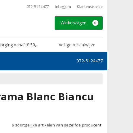
072-5124477
Inloggen
Klantenservice
Winkelwagen
0
rging vanaf € 50,-
Veilige betaalwijze
072-5124477
Brama Blanc Biancu
9 soortgelijke artikelen van dezelfde producent