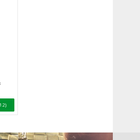
s
12)