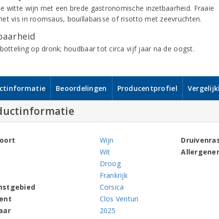
e witte wijn met een brede gastronomische inzetbaarheid. Fraaie
et vis in roomsaus, bouillabaisse of risotto met zeevruchten.
aarheid
botteling op dronk; houdbaar tot circa vijf jaar na de oogst.
ctinformatie
Beoordelingen
Producentprofiel
Vergelij
ductinformatie
oort
Wijn
Druivenra
Wit
Allergene
Droog
Frankrijk
mstgebied
Corsica
ent
Clos Venturi
aar
2025