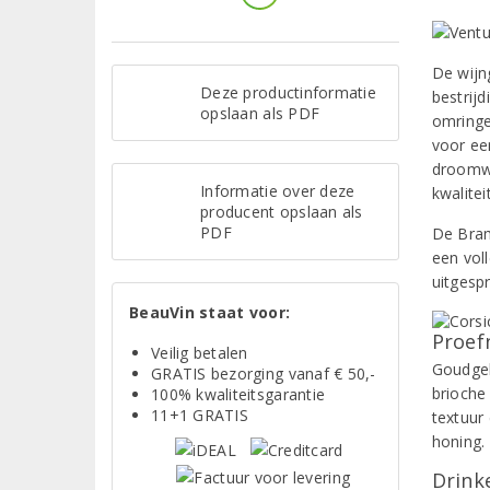
De wijng
Deze productinformatie
bestrijd
opslaan als PDF
omringe
voor ee
droomwi
Informatie over deze
kwalitei
producent opslaan als
PDF
De Bram
een voll
uitgesp
BeauVin staat voor:
Proef
Veilig betalen
Goudgel
GRATIS bezorging vanaf € 50,-
brioche
100% kwaliteitsgarantie
11+1 GRATIS
textuur
honing
Drinke