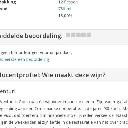
pakking
12 flessen
houd
750 ml
l
13,00%
iddelde beoordeling:
n geen beoordelingen voor dit product,
ls eerste een beoordeling
ucentprofiel: Wie maakt deze wijn?
Venturi
enturi is Corsicaan én wijnboer in hart en nieren. Zijn vader gaf a
g leiding aan een Corsicaanse coöperatie. In de jaren ’80 kocht M
 Vico, dat toentertijd in financiële moeilijkheden verkeerde. Naas
ij in de weekenden al zijn liefde in de restauratie van het over pr