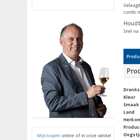
Gelaagd
combi m
Houdb
Snel na 
Produ
Pro
Dranks
Kleur
Smaak
Land
Herko
Produc
Oogstj
Wijn kopen
online of in onze winkel