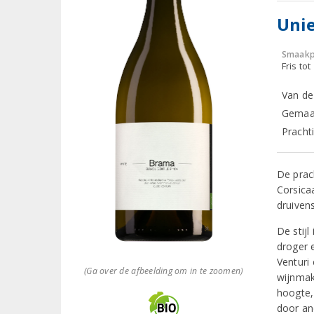
Unie
Smaakp
Fris tot
Van de 
Gemaak
Pracht
De prac
Corsica
druiven
De stijl
droger 
Venturi 
(Ga over de afbeelding om in te zoomen)
wijnmak
hoogte,
door an