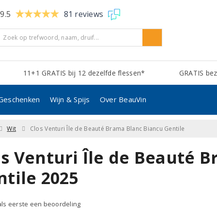
9.5
81 reviews
11+1 GRATIS bij 12 dezelfde flessen*
GRATIS bezo
Geschenken
Wijn & Spijs
Over BeauVin
Wit
Clos Venturi Île de Beauté Brama Blanc Biancu Gentile
os Venturi Île de Beauté 
ntile 2025
 als eerste een beoordeling