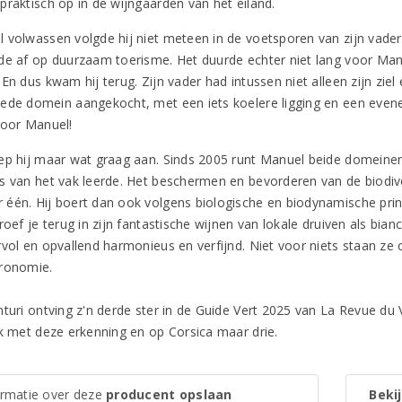
praktisch op in de wijngaarden van het eiland.
 volwassen volgde hij niet meteen in de voetsporen van zijn vader. 
de af op duurzaam toerisme. Het duurde echter niet lang voor Manu
 En dus kwam hij terug. Zijn vader had intussen niet alleen zijn zi
ede domein aangekocht, met een iets koelere ligging en een evenee
voor Manuel!
ep hij maar wat graag aan. Sinds 2005 runt Manuel beide domeinen 
s van het vak leerde. Het beschermen en bevorderen van de biodive
één. Hij boert dan ook volgens biologische en biodynamische princ
roef je terug in zijn fantastische wijnen van lokale druiven als biancu
vol en opvallend harmonieus en verfijnd. Niet voor niets staan ze o
ronomie.
nturi ontving z'n derde ster in de Guide Vert 2025 van La Revue du 
jk met deze erkenning en op Corsica maar drie.
ormatie over deze
producent opslaan
Bekij