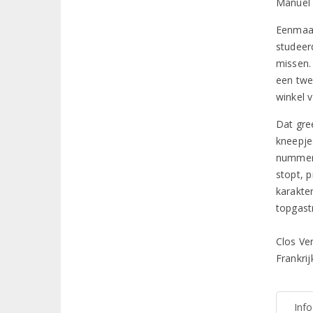
Manuel 
Eenmaal
studeer
missen.
een twe
winkel 
Dat gre
kneepje
nummer 
stopt, p
karakter
topgast
Clos Ve
Frankri
Inf