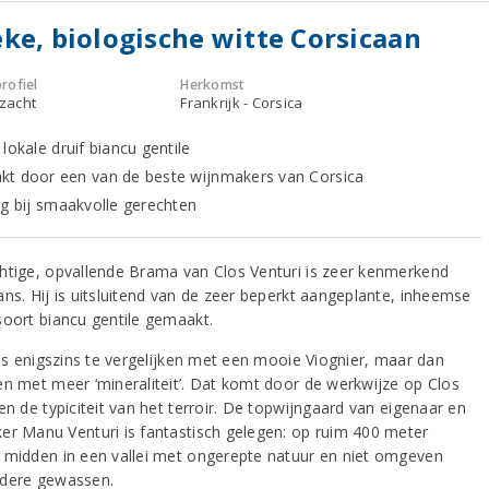
ke, biologische witte Corsicaan
rofiel
Herkomst
 zacht
Frankrijk - Corsica
lokale druif biancu gentile
t door een van de beste wijnmakers van Corsica
ig bij smaakvolle gerechten
htige, opvallende Brama van Clos Venturi is zeer kenmerkend
ans. Hij is uitsluitend van de zeer beperkt aangeplante, inheemse
soort biancu gentile gemaakt.
 is enigszins te vergelijken met een mooie Viognier, maar dan
en met meer ‘mineraliteit’. Dat komt door de werkwijze op Clos
en de typiciteit van het terroir. De topwijngaard van eigenaar en
er Manu Venturi is fantastisch gelegen: op ruim 400 meter
 midden in een vallei met ongerepte natuur en niet omgeven
dere gewassen.