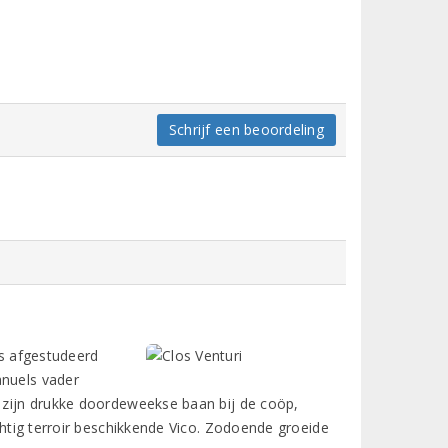
Schrijf een beoordeling
ls afgestudeerd
anuels vader
t zijn drukke doordeweekse baan bij de coöp,
achtig terroir beschikkende Vico. Zodoende groeide