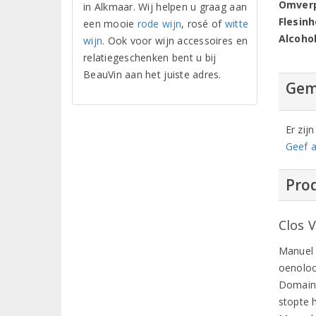
Omver
in Alkmaar. Wij helpen u graag aan
Flesin
een mooie
rode wijn
, rosé of
witte
Alcoho
wijn
. Ook voor wijn accessoires en
relatiegeschenken bent u bij
BeauVin aan het juiste adres.
Gem
Er zij
Geef a
Prod
Clos 
Manuel V
oenoloo
Domaine
stopte h