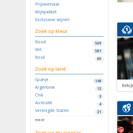
Prijswinnaar
Wijnpakket
Exclusieve wijnen
Zoek op kleur
Rood
509
Wit
581
Rosé
60
Zoek op land
Spanje
148
Bekij
Argentinië
13
Chili
3
Australië
4
Verenigde Staten
21
meer
Zoek op druivenras