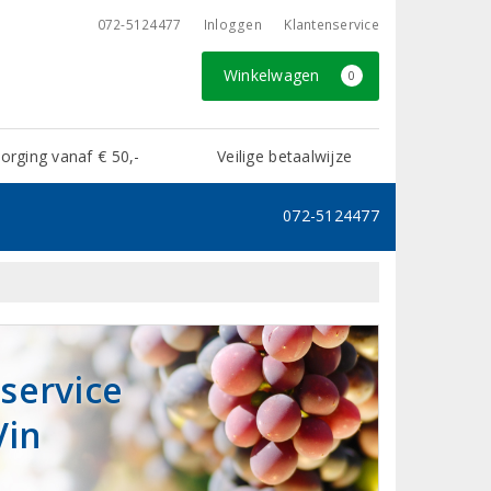
072-5124477
Inloggen
Klantenservice
Winkelwagen
0
rging vanaf € 50,-
Veilige betaalwijze
072-5124477
 service
Vin