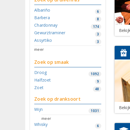
Albariño
6
Barbera
8
Chardonnay
174
Bekij
Gewurztraminer
3
Assyrtiko
3
meer
Zoek op smaak
Droog
1092
Halfzoet
9
Zoet
48
Zoek op dranksoort
Bekij
Wijn
1031
meer
Whisky
6