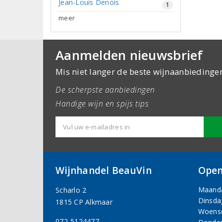
Jean-Louis Denois
1
meer
Aanmelden nieuwsbrief
Mis niet langer de beste wijnaanbiedinge
De scherpste aanbiedingen
Handige wijn en spijs tips
Wijnhandel BeauVin
Open
Maand
Scharlo 2
Dinsda
1815 CP Alkmaar
Woens
072-5124477