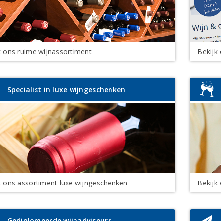
k ons ruime wijnassortiment
Bekijk
Specialist in luxe wijngeschenken
k ons assortiment luxe wijngeschenken
Bekijk
Gediplomeerde wijnadviseurs