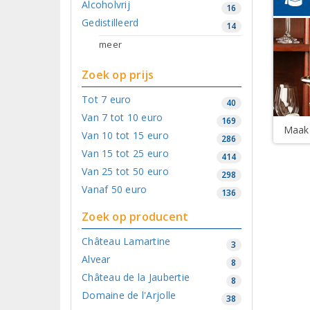
Alcoholvrij
16
Gedistilleerd
14
meer
Zoek op prijs
Tot 7 euro
40
Van 7 tot 10 euro
169
Maak 
Van 10 tot 15 euro
286
Van 15 tot 25 euro
414
Van 25 tot 50 euro
298
Vanaf 50 euro
136
Zoek op producent
Château Lamartine
3
Alvear
8
Château de la Jaubertie
8
Domaine de l'Arjolle
38