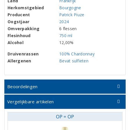
Land
Frankrijk
Herkomstgebied
Bourgogne
Producent
Patrick Piuze
Oogstjaar
2024
Omverpakking
6 flessen
Flesinhoud
750 ml
Alcohol
12,00%
Druivenrassen
100% Chardonnay
Allergenen
Bevat sulfieten
Beoordelingen
Vergelijkbare artikelen
OP = OP