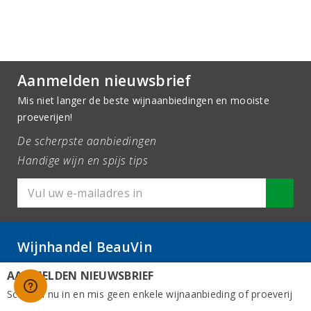
Aanmelden nieuwsbrief
Mis niet langer de beste wijnaanbiedingen en mooiste
proeverijen!
De scherpste aanbiedingen
Handige wijn en spijs tips
Wijnhandel BeauVin
AANMELDEN NIEUWSBRIEF
Scharlo 2
1815 CP Alkmaar
Schrijf u nu in en mis geen enkele wijnaanbieding of proeverij