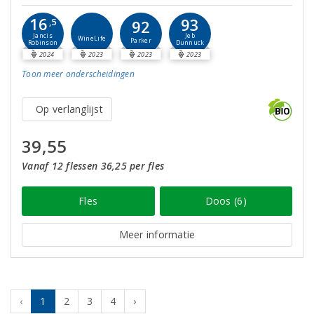
16
93
,5
92
Jancis
Jeb
WineLife
Parker
Robinson
Dunnuck
2024
2023
2023
2023
Toon meer
onderscheidingen
Op verlanglijst
39,55
Vanaf 12 flessen 36,25 per fles
Fles
Doos (6)
Meer informatie
‹
1
2
3
4
›