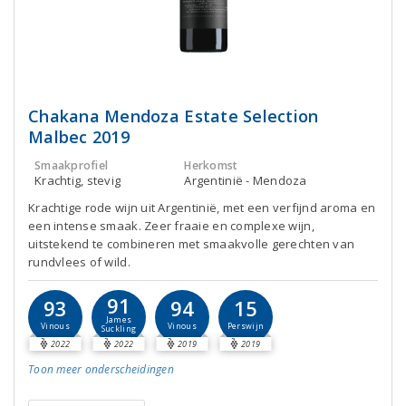
Chakana Mendoza Estate Selection
Malbec 2019
Smaakprofiel
Herkomst
Krachtig, stevig
Argentinië - Mendoza
Krachtige rode wijn uit Argentinië, met een verfijnd aroma en
een intense smaak. Zeer fraaie en complexe wijn,
uitstekend te combineren met smaakvolle gerechten van
rundvlees of wild.
91
93
94
15
James
Vinous
Vinous
Perswijn
Suckling
2022
2022
2019
2019
Toon meer
onderscheidingen