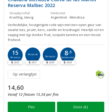
Reserva Malbec 2022
Smaakprofiel
Herkomst
Krachtig, stevig
Argentinië - Mendoza
Verleidelijke, houtgerijpte rode wijn met een open geur van
zwarte bes, pruim, kers, vanille en kruidnagel. Heerlijk vol en
sappig met rijp donker fruit, soepele tannine en een mooie
frisheid.
8
15
,5
WineLife
Perswijn
Perswijn
Hamersma
2022
2021
2020
2020
Op verlanglijst
14,60
Vanaf 12 flessen 13,38 per fles
Fles
Doos (6)