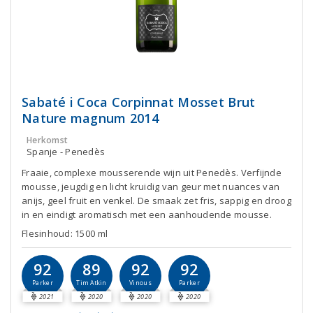
Sabaté i Coca Corpinnat Mosset Brut
Nature magnum 2014
Herkomst
Spanje - Penedès
Fraaie, complexe mousserende wijn uit Penedès. Verfijnde
mousse, jeugdig en licht kruidig van geur met nuances van
anijs, geel fruit en venkel. De smaak zet fris, sappig en droog
in en eindigt aromatisch met een aanhoudende mousse.
Flesinhoud: 1500 ml
92
89
92
92
Parker
Tim Atkin
Vinous
Parker
2021
2020
2020
2020