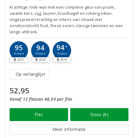
Krachtige rode wijn met een complexe geur van pruim,
zwarte kers, vijg, laurier, kruidnagel en rokerig eiken.
Uitgesproken krachtig en intens van smaak met
zondoorstoofd fruit, frisse zuren, stevige tannines en een
lange afdronk.
94
95
94
+
Vinous
Vinous
Vinous
2021
2020
2019
Op verlanglijst
52,95
Vanaf 12 flessen 48,54 per fles
Fles
Doos (6)
Meer informatie