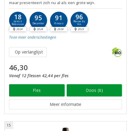
maar presenteert zich nu al als een grote wijn.
18
96
95
91
Jancis
Revue du
Decanter
Vinous
Robinson
Vin
2024
2024
2024
2023
Toon meer
onderscheidingen
Op verlanglijst
46,30
Vanaf 12 flessen 42,44 per fles
Fles
Doos (6)
Meer informatie
15