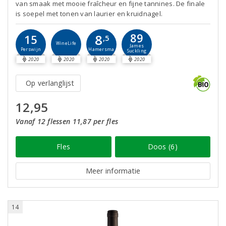
van smaak met mooie fraîcheur en fijne tannines. De finale
is soepel met tonen van laurier en kruidnagel.
89
8
15
,5
WineLife
James
Perswijn
Hamersma
Suckling
2020
2020
2020
2020
Op verlanglijst
12,95
Vanaf 12 flessen 11,87 per fles
Fles
Doos (6)
Meer informatie
14