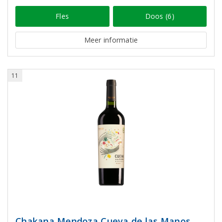
Fles
Doos (6)
Meer informatie
11
Chakana Mendoza Cueva de las Manos