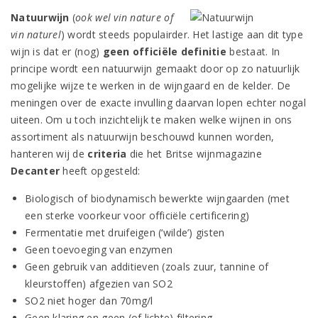
Natuurwijn
(
ook wel vin nature of
vin naturel
) wordt steeds populairder. Het lastige aan dit type
wijn is dat er (nog)
geen officiële definitie
bestaat. In
principe wordt een natuurwijn gemaakt door op zo natuurlijk
mogelijke wijze te werken in de wijngaard en de kelder. De
meningen over de exacte invulling daarvan lopen echter nogal
uiteen. Om u toch inzichtelijk te maken welke wijnen in ons
assortiment als natuurwijn beschouwd kunnen worden,
hanteren wij de
criteria
die het Britse wijnmagazine
Decanter
heeft opgesteld:
Biologisch of biodynamisch bewerkte wijngaarden (met
een sterke voorkeur voor officiële certificering)
Fermentatie met druifeigen (‘wilde’) gisten
Geen toevoeging van enzymen
Geen gebruik van additieven (zoals zuur, tannine of
kleurstoffen) afgezien van SO2
SO2 niet hoger dan 70mg/l
Geen klaring en geen (of lichte) filtering