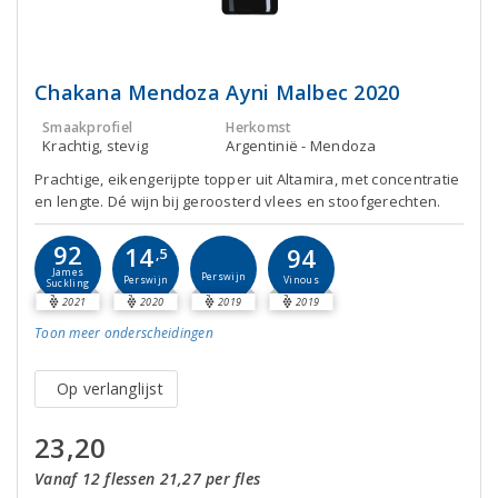
Chakana Mendoza Ayni Malbec 2020
Smaakprofiel
Herkomst
Krachtig, stevig
Argentinië - Mendoza
Prachtige, eikengerijpte topper uit Altamira, met concentratie
en lengte. Dé wijn bij geroosterd vlees en stoofgerechten.
92
14
94
,5
James
Perswijn
Perswijn
Vinous
Suckling
2021
2020
2019
2019
Toon meer
onderscheidingen
Op verlanglijst
23,20
Vanaf 12 flessen 21,27 per fles