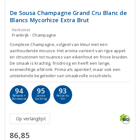
De Sousa Champagne Grand Cru Blanc de
Blancs Mycorhize Extra Brut
Herkomst
Frankrijk - Champagne
Complexe Champagne, volgeel van kleur met een
aanhoudende mousse. Het aroma varieert van rijpe appel-
en citrustonen tot nuances van eikenhout en frisse kruiden.
De smaak is krachtig, frisdroog en heeft een lange,
evenwichtige afdronk. Prima als aperitief, maar ook een
uitstekende begeleider van smaakvolle visschotels.
94
95
93
Bettane +
James
Revue du
Desseauve
Suckling
Vin
Op verlanglijst
86,85